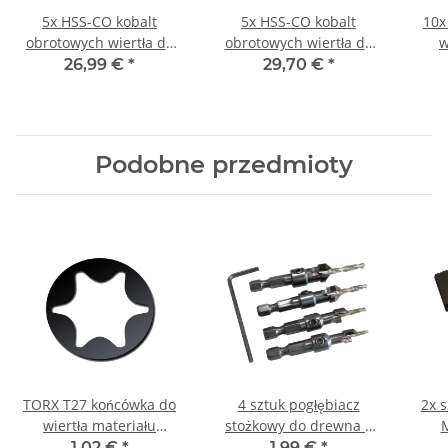
5x HSS-CO kobalt
5x HSS-CO kobalt
10x
obrotowych wiertła do
obrotowych wiertła do
w
metalu DIN338N Ø 10,5
metalu DIN338N Ø 12
D
26,99 €
*
29,70 €
*
mm
mm
Podobne przedmioty
TORX T27 końcówka do
4 sztuk pogłębiacz
2x 
wiertła materiału
stożkowy do drewna z
M
długości 25 mm
trzonkiem
mag
1,02 €
*
1,99 €
*