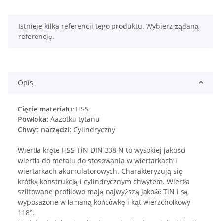
x
Istnieje kilka referencji tego produktu. Wybierz żądaną
referencję.
Opis
Cięcie materiału:
HSS
Powłoka:
Aazotku tytanu
Chwyt narzędzi:
Cylindryczny
Wiertła kręte HSS-TiN DIN 338 N to wysokiej jakości
wiertła do metalu do stosowania w wiertarkach i
wiertarkach akumulatorowych. Charakteryzują się
krótką konstrukcją i cylindrycznym chwytem. Wiertła
szlifowane profilowo mają najwyższą jakość TiN i są
wyposażone w łamaną końcówkę i kąt wierzchołkowy
118°.