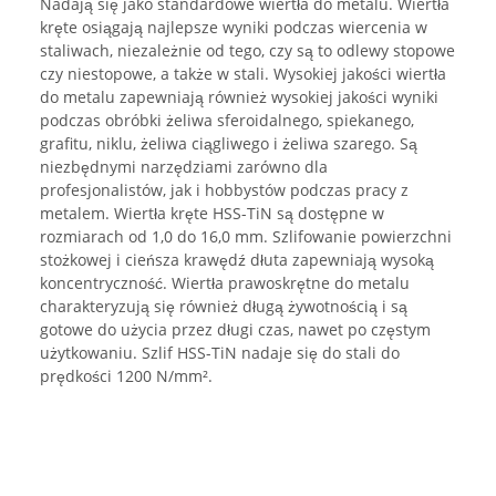
Nadają się jako standardowe wiertła do metalu. Wiertła
kręte osiągają najlepsze wyniki podczas wiercenia w
staliwach, niezależnie od tego, czy są to odlewy stopowe
czy niestopowe, a także w stali. Wysokiej jakości wiertła
do metalu zapewniają również wysokiej jakości wyniki
podczas obróbki żeliwa sferoidalnego, spiekanego,
grafitu, niklu, żeliwa ciągliwego i żeliwa szarego. Są
niezbędnymi narzędziami zarówno dla
profesjonalistów, jak i hobbystów podczas pracy z
metalem. Wiertła kręte HSS-TiN są dostępne w
rozmiarach od 1,0 do 16,0 mm. Szlifowanie powierzchni
stożkowej i cieńsza krawędź dłuta zapewniają wysoką
koncentryczność. Wiertła prawoskrętne do metalu
charakteryzują się również długą żywotnością i są
gotowe do użycia przez długi czas, nawet po częstym
użytkowaniu. Szlif HSS-TiN nadaje się do stali do
prędkości 1200 N/mm².