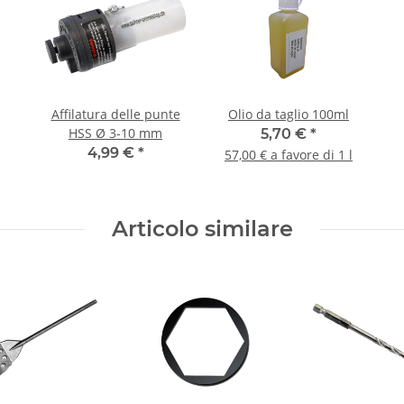
Affilatura delle punte
Olio da taglio 100ml
HSS Ø 3-10 mm
5,70 €
*
4,99 €
*
57,00 € a favore di 1 l
Articolo similare