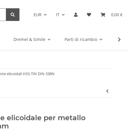
EUR
IT
0,00 €
Dremel & Simile
Parti di ricambio
Utensil
nte elicoidali HSS-TiN DIN 338N
e elicoidale per metallo
 mm