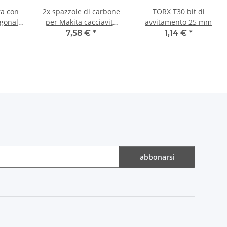
ra con
2x spazzole di carbone
TORX T30 bit di
agonale
per Makita cacciavite
avvitamento 25 mm
per caricatore 6832 5 x
7,58 €
*
1,14 €
*
8 x 12/13 mm
abbonarsi