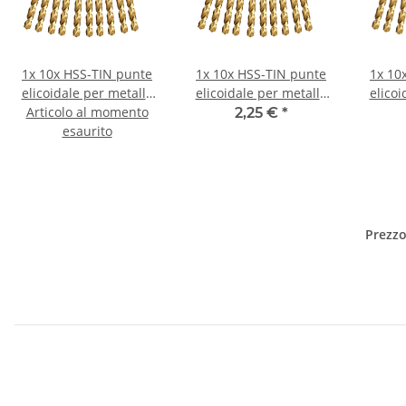
1x
10x HSS-TIN punte
1x
10x HSS-TIN punte
1x
10
elicoidale per metallo
elicoidale per metallo
elicoi
Articolo al momento
DIN338N Ø 0,5 mm
DIN338N Ø 0,55 mm
DIN3
2,25 €
*
esaurito
Prezzo