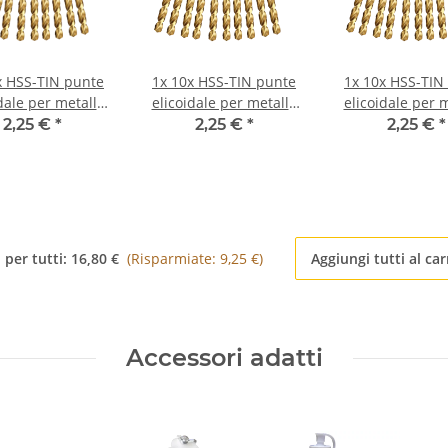
x HSS-TIN punte
1x
10x HSS-TIN punte
1x
10x HSS-TIN
dale per metallo
elicoidale per metallo
elicoidale per 
38N Ø 0,6 mm
DIN338N Ø 0,65 mm
DIN338N Ø 0,
2,25 €
*
2,25 €
*
2,25 €
*
 per tutti:
16,80 €
(Risparmiate: 9,25 €)
Aggiungi tutti al car
Accessori adatti