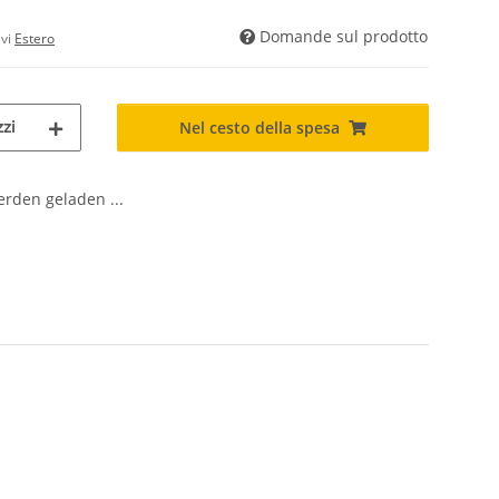
Domande sul prodotto
ivi
Estero
zi
Nel cesto della spesa
den geladen ...