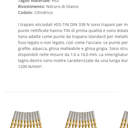
Taglio materiale:
HSS
Rivestimento:
Nitruro di titanio
Codolo:
Cilindrico
I trapani elicoidali HSS-TiN DIN 338 N sono trapani per met
punte rettificate hanno TiN di prima qualità e sono dotat
Sono adatte come punte da trapano standard per metallo. L
fuso legato o non legato, così come l'acciaio. Le punte per 
grafite, alpacca, ghisa malleabile e ghisa grigia. Sono str
disponibili nelle misure da 1,0 a 16,0 mm. La smerigliatur
taglio destro sono inoltre caratterizzate da una lunga dur
1200 N/mm².