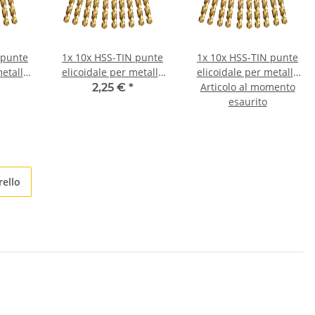
 punte
1x
10x HSS-TIN punte
1x
10x HSS-TIN punte
metallo
elicoidale per metallo
elicoidale per metallo
7 mm
DIN338N Ø 0,75 mm
Articolo al momento
DIN338N Ø 0,8 mm
2,25 €
*
esaurito
rello