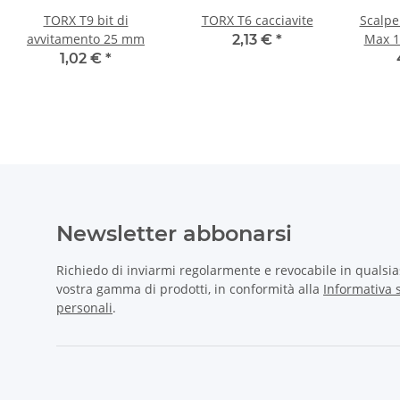
TORX T9 bit di
TORX T6 cacciavite
Scalpe
avvitamento 25 mm
Max 1
2,13 €
*
Bosch/M
1,02 €
*
Newsletter abbonarsi
Richiedo di inviarmi regolarmente e revocabile in qualsi
vostra gamma di prodotti, in conformità alla
Informativa s
personali
.