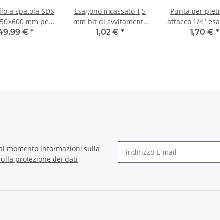
llo a spatola SDS
Esagono incassato 1,5
Punta per piet
50×600 mm per
mm bit di avvitamento
attacco 1/4" es
akita/Hilti/Hitachi/Hikoki
25 mm
Ø 4 mm
49,99 €
*
1,02 €
*
1,70 €
*
asi momento informazioni sulla
ulla protezione dei dati
Newsletter abbonarsi