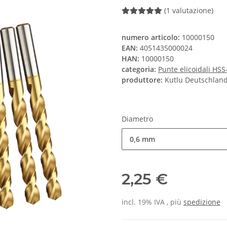
(1 valutazione)
numero articolo:
10000150
EAN:
4051435000024
HAN:
10000150
categoria:
Punte elicoidali HS
produttore:
Kutlu Deutschla
Diametro
0,6 mm
2,25 €
incl. 19% IVA , più
spedizione