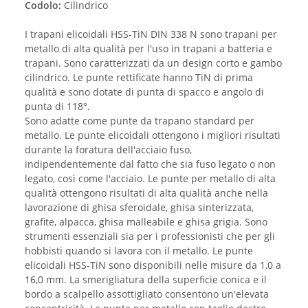
Codolo:
Cilindrico
I trapani elicoidali HSS-TiN DIN 338 N sono trapani per
metallo di alta qualità per l'uso in trapani a batteria e
trapani. Sono caratterizzati da un design corto e gambo
cilindrico. Le punte rettificate hanno TiN di prima
qualità e sono dotate di punta di spacco e angolo di
punta di 118°.
Sono adatte come punte da trapano standard per
metallo. Le punte elicoidali ottengono i migliori risultati
durante la foratura dell'acciaio fuso,
indipendentemente dal fatto che sia fuso legato o non
legato, così come l'acciaio. Le punte per metallo di alta
qualità ottengono risultati di alta qualità anche nella
lavorazione di ghisa sferoidale, ghisa sinterizzata,
grafite, alpacca, ghisa malleabile e ghisa grigia. Sono
strumenti essenziali sia per i professionisti che per gli
hobbisti quando si lavora con il metallo. Le punte
elicoidali HSS-TiN sono disponibili nelle misure da 1,0 a
16,0 mm. La smerigliatura della superficie conica e il
bordo a scalpello assottigliato consentono un'elevata