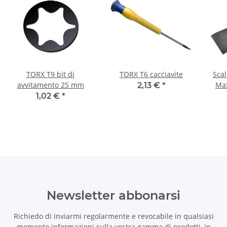
TORX T9 bit di
TORX T6 cacciavite
Scal
avvitamento 25 mm
Ma
2,13 €
*
Bosch
1,02 €
*
Newsletter abbonarsi
Richiedo di inviarmi regolarmente e revocabile in qualsiasi
momento informazioni sulla vostra gamma di prodotti, in