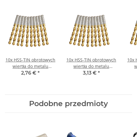
10x HSS-TIN obrotowych
10x HSS-TIN obrotowych
10x 
wiertła do metalu
wiertła do metalu
w
DIN338N Ø 2,9 mm
DIN338N Ø 3,6 mm
D
2,76 €
*
3,13 €
*
Podobne przedmioty