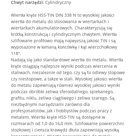
Chwyt narzędzi:
Cylindryczny
Wiertła kręte HSS-TiN DIN 338 N to wysokiej jakości
wiertła do metalu do stosowania w wiertarkach i
wiertarkach akumulatorowych. Charakteryzują się
krótką konstrukcją i cylindrycznym chwytem. Wiertła
szlifowane profilowo mają najwyższą jakość TiN i są
wyposażone w łamaną końcówkę i kąt wierzchołkowy
118°.
Nadają się jako standardowe wiertła do metalu. Wiertła
kręte osiągają najlepsze wyniki podczas wiercenia w
staliwach, niezależnie od tego, czy są to odlewy stopowe
czy niestopowe, a także w stali. Wysokiej jakości wiertła
do metalu zapewniają również wysokiej jakości wyniki
podczas obróbki żeliwa sferoidalnego, spiekanego,
grafitu, niklu, żeliwa ciągliwego i żeliwa szarego. Są
niezbędnymi narzędziami zarówno dla
profesjonalistów, jak i hobbystów podczas pracy z
metalem. Wiertła kręte HSS-TiN są dostępne w
rozmiarach od 1,0 do 16,0 mm. Szlifowanie powierzchni
stożkowej i cieńsza krawędź dłuta zapewniają wysoką