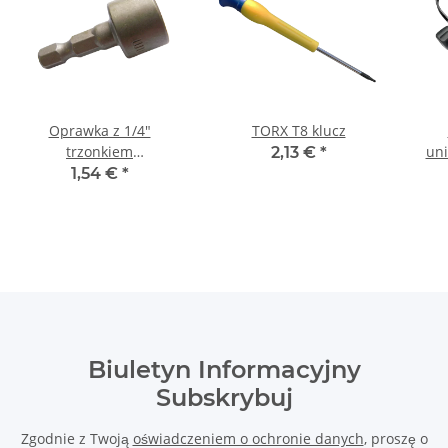
Oprawka z 1/4"
TORX T8 klucz
trzonkiem
uni
2,13 €
*
sześciokątnym 11 mm
wyb
1,54 €
*
dł
Biuletyn Informacyjny
Subskrybuj
Zgodnie z Twoją
oświadczeniem o ochronie danych
, proszę o