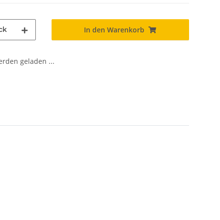
ck
In den Warenkorb
den geladen ...