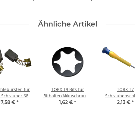
maschine
Akkuschrauber/Bohrmaschine
Winkelschleifer
Ak
Ø 4,5 mm
Ähnliche Artikel
ohlebürsten für
TORX T9 Bits für
TORX T7
 Schrauber 6821
Bithalter/Akkuschrauber/Schlagschrauber
Schraubenschl
x 5,9 x 12,9 mm
Material 50 mm
Schraubendr
7,58 €
*
1,62 €
*
2,13 €
*
Schraubenzi