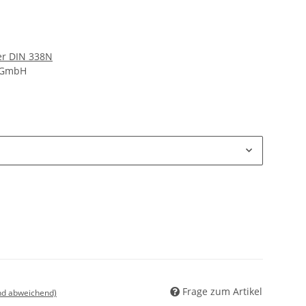
er DIN 338N
d GmbH
Frage zum Artikel
nd abweichend)