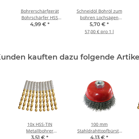
Bohrerschärfgerät
Schneidöl Bohröl zum
Bohrschärfer HSS
bohren Lochsägen
schärfen Ø 3-10 mm
Metallbohrer 100ml
4,99 €
*
5,70 €
*
57,00 € pro 1 l
unden kauften dazu folgende Artike
10x HSS-TIN
100 mm
Metallbohrer
Stahldrahttopfbürste
Spiralbohrer für
M14 Gewinde für
3,51 €
*
4,13 €
*