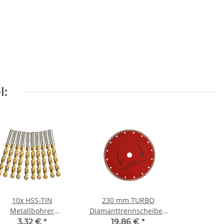
l:
10x HSS-TIN
230 mm TURBO
Metallbohrer
Diamanttrennscheiben
Spiralbohrer für
Diamantscheiben Stein
3,32 €
*
19,86 €
*