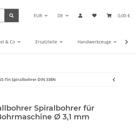
EUR
DE
0,00 €
el & Co
Ersatzteile
Handwerkzeuge
Kug
SS-Tin Spiralbohrer DIN 338N
llbohrer Spiralbohrer für
Bohrmaschine Ø 3,1 mm