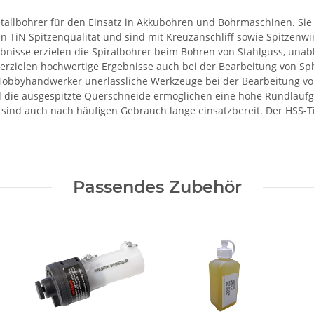
tallbohrer für den Einsatz in Akkubohren und Bohrmaschinen. Sie
en TiN Spitzenqualität und sind mit Kreuzanschliff sowie Spitzenwi
ebnisse erzielen die Spiralbohrer beim Bohren von Stahlguss, unab
 erzielen hochwertige Ergebnisse auch bei der Bearbeitung von Sph
 Hobbyhandwerker unerlässliche Werkzeuge bei der Bearbeitung von
und die ausgespitzte Querschneide ermöglichen eine hohe Rundlauf
nd auch nach häufigen Gebrauch lange einsatzbereit. Der HSS-TiN-S
Passendes Zubehör