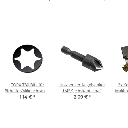
Akkuschrauber/Bohrmaschine
Akkuschrauber/Bohr
Ø 2,9 mm
Ø 3,6 mm
TORX T30 Bits für
Holzsenker Kegelsenker
2x K
Bithalter/Akkuschrauber/Schlagschrauber
1/4" Sechskantschaft
Makita
Material 25 mm
Schlagschrauber/Akkuschrauber
8,9 
1,14 €
*
2,69 €
*
13 mm