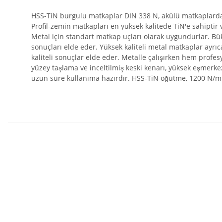
HSS-TiN burgulu matkaplar DIN 338 N, akülü matkaplarda ve
Profil-zemin matkapları en yüksek kalitede TiN'e sahiptir ve
Metal için standart matkap uçları olarak uygundurlar. Bü
sonuçları elde eder. Yüksek kaliteli metal matkaplar ayrı
kaliteli sonuçlar elde eder. Metalle çalışırken hem profe
yüzey taşlama ve inceltilmiş keski kenarı, yüksek eşmerke
uzun süre kullanıma hazırdır. HSS-TiN öğütme, 1200 N/mm