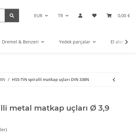
EUR
TR
0,00 €
Dremel & Benzeri
Yedek parçalar
El aletleri
38N
HSS-TiN spiralli matkap uçları DIN 338N
lli metal matkap uçları Ø 3,9
ler)