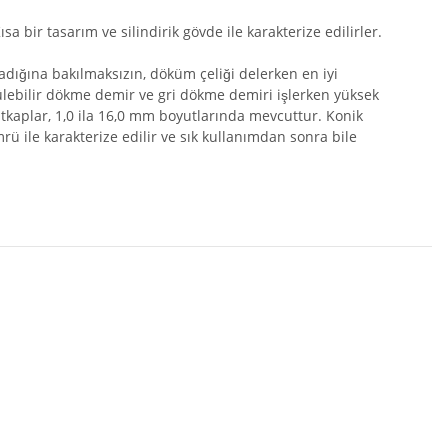
bir tasarım ve silindirik gövde ile karakterize edilirler.
dığına bakılmaksızın, döküm çeliği delerken en iyi
vülebilir dökme demir ve gri dökme demiri işlerken yüksek
atkaplar, 1,0 ila 16,0 mm boyutlarında mevcuttur. Konik
ü ile karakterize edilir ve sık kullanımdan sonra bile