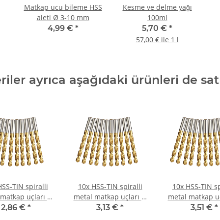
Matkap ucu bileme HSS
Kesme ve delme yağı
aleti Ø 3-10 mm
100ml
4,99 €
*
5,70 €
*
57,00 € ile 1 l
iler ayrıca aşağıdaki ürünleri de sat
SS-TIN spiralli
10x HSS-TIN spiralli
10x HSS-TIN sp
 matkap uçları Ø
metal matkap uçları Ø
metal matkap uç
3,1 mm
3,6 mm
4,5 mm
2,86 €
*
3,13 €
*
3,51 €
*