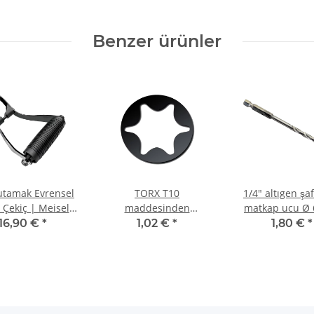
Benzer ürünler
utamak Evrensel
TORX T10
1/4" altıgen şaf
ı Çekiç | Meisel
maddesinden
matkap ucu Ø
iç Ø 74-76 mm
uzunluğunda vidalama
16,90 €
*
1,02 €
*
1,80 €
*
ucu 25 mm