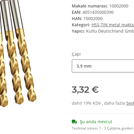
Makale numarası:
10002000
EAN:
4051435000390
HAN:
10002000
Kategori:
HSS-TiN metal makta
Yapıcı:
Kutlu Deutschland Gm
Çapi
3,9 mm
3,32 €
dahil 19% KDV , daha fazla
Sev
Şu anda mevcut
Teslimat süresi:
1 - 3 Çalışma günleri