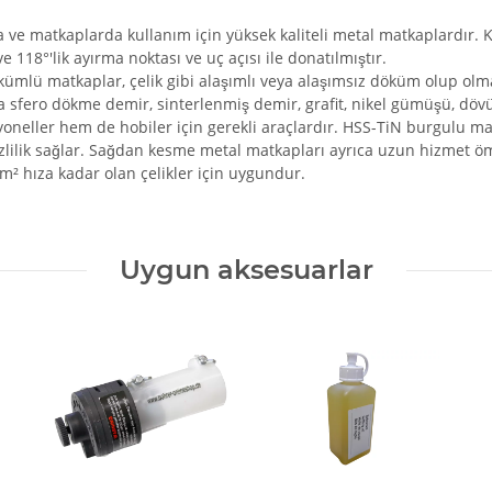
 matkaplarda kullanım için yüksek kaliteli metal matkaplardır. Kısa 
 118°'lik ayırma noktası ve uç açısı ile donatılmıştır.
kümlü matkaplar, çelik gibi alaşımlı veya alaşımsız döküm olup olma
ca sfero dökme demir, sinterlenmiş demir, grafit, nikel gümüşü, dö
syoneller hem de hobiler için gerekli araçlardır. HSS-TiN burgulu m
zlilik sağlar. Sağdan kesme metal matkapları ayrıca uzun hizmet ömr
² hıza kadar olan çelikler için uygundur.
Uygun aksesuarlar