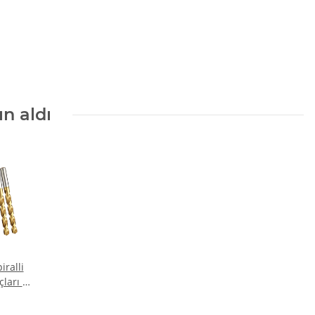
ın aldı
iralli
ları Ø