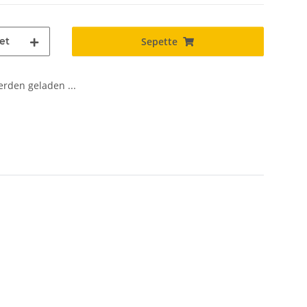
et
Sepette
den geladen ...