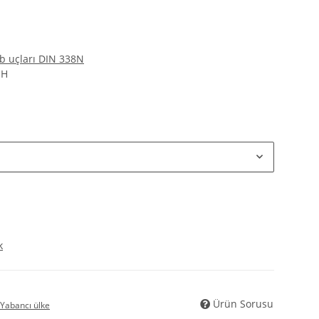
b uçları DIN 338N
bH
k
Ürün Sorusu
Yabancı ülke