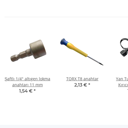
Şaftlı 1/4" altıgen lokma
TORX T8 anahtar
Yan T
anahtarı 11 mm
Kırıc
2,13 €
*
Çek
1,54 €
*