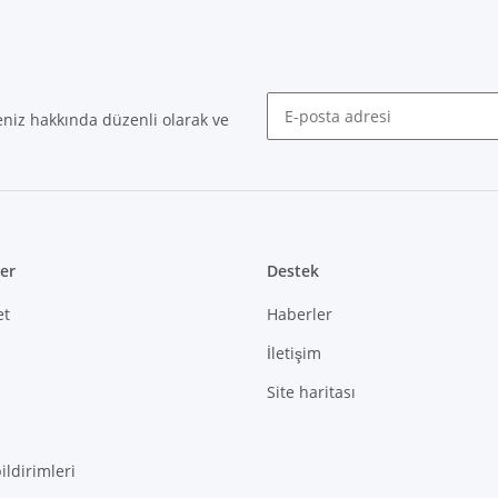
niz hakkında düzenli olarak ve
Bülten Abone olmak
ler
Destek
et
Haberler
İletişim
Site haritası
bildirimleri