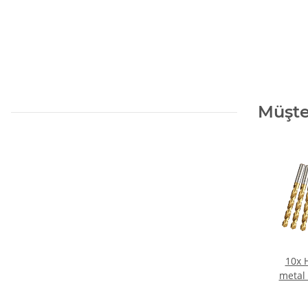
Müşter
10x H
metal