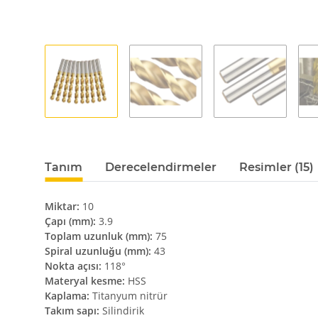
Tanım
Derecelendirmeler
Resimler (15)
Miktar:
10
Çapı (mm):
3.9
Toplam uzunluk (mm):
75
Spiral uzunluğu (mm):
43
Nokta açısı:
118°
Materyal kesme:
HSS
Kaplama:
Titanyum nitrür
Takım sapı:
Silindirik