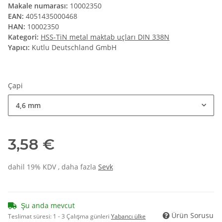
Makale numarası:
10002350
EAN:
4051435000468
HAN:
10002350
Kategori:
HSS-TiN metal maktab uçları DIN 338N
Yapıcı:
Kutlu Deutschland GmbH
Çapi
4,6 mm
3,58 €
dahil 19% KDV , daha fazla
Sevk
Şu anda mevcut
Ürün Sorusu
Teslimat süresi:
1 - 3 Çalışma günleri
Yabancı ülke