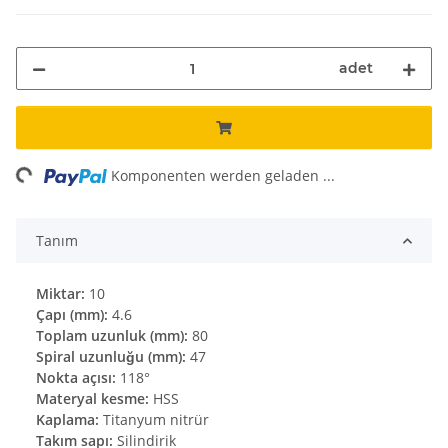
adet
ng...
Komponenten werden geladen ...
Tanım
Miktar:
10
Çapı (mm):
4.6
Toplam uzunluk (mm):
80
Spiral uzunluğu (mm):
47
Nokta açısı:
118°
Materyal kesme:
HSS
Kaplama:
Titanyum nitrür
Takım sapı:
Silindirik