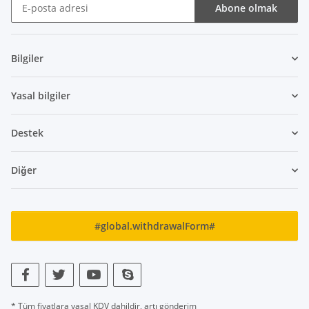
Abone olmak
Bülten Abone olmak
Bilgiler
Yasal bilgiler
Destek
Diğer
#global.withdrawalForm#
* Tüm fiyatlara yasal KDV dahildir, artı
gönderim