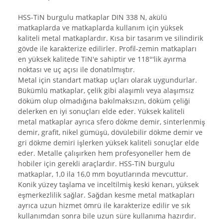
HSS-TiN burgulu matkaplar DIN 338 N, akülü
matkaplarda ve matkaplarda kullanım için yüksek
kaliteli metal matkaplardır. Kısa bir tasarım ve silindirik
gövde ile karakterize edilirler. Profil-zemin matkapları
en yüksek kalitede TiN'e sahiptir ve 118°'lik ayırma
noktası ve uç açısı ile donatılmıştır.
Metal için standart matkap uçları olarak uygundurlar.
Bükümlü matkaplar, çelik gibi alaşımlı veya alaşımsız
döküm olup olmadığına bakılmaksızın, döküm çeliği
delerken en iyi sonuçları elde eder. Yüksek kaliteli
metal matkaplar ayrıca sfero dökme demir, sinterlenmiş
demir, grafit, nikel gümüşü, dövülebilir dökme demir ve
gri dökme demiri işlerken yüksek kaliteli sonuçlar elde
eder. Metalle çalışırken hem profesyoneller hem de
hobiler için gerekli araçlardır. HSS-TiN burgulu
matkaplar, 1,0 ila 16,0 mm boyutlarında mevcuttur.
Konik yüzey taşlama ve inceltilmiş keski kenarı, yüksek
eşmerkezlilik sağlar. Sağdan kesme metal matkapları
ayrıca uzun hizmet ömrü ile karakterize edilir ve sık
kullanımdan sonra bile uzun süre kullanıma hazırdır.