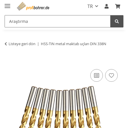
TR
Listeye geri dön
HSS-TiN metal maktab uçları DIN 338N