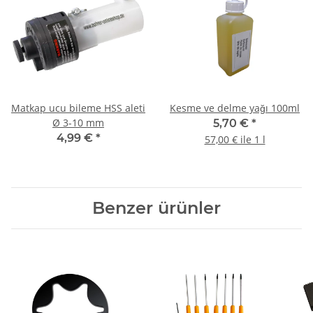
Matkap ucu bileme HSS aleti
Kesme ve delme yağı 100ml
Ø 3-10 mm
5,70 €
*
4,99 €
*
57,00 € ile 1 l
Benzer ürünler