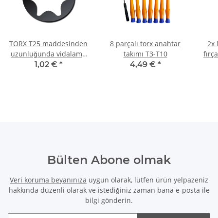
TORX T25 maddesinden
8 parçalı torx anahtar
2x 
uzunluğunda vidalama
takımı T3-T10
fırç
ucu 25 mm
6830
1,02 €
*
4,49 €
*
Bülten Abone olmak
Veri koruma beyanınıza
uygun olarak, lütfen ürün yelpazeniz
hakkında düzenli olarak ve istediğiniz zaman bana e-posta ile
bilgi gönderin.