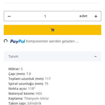
adet
ding...
Komponenten werden geladen ...
Tanım
Miktar:
5
Çapı (mm):
7.8
Toplam uzunluk (mm):
117
Spiral uzunluğu (mm):
75
Nokta açısı:
118°
Materyal kesme:
HSS
Kaplama:
Titanyum nitrür
Takım sapı:
Silindirik