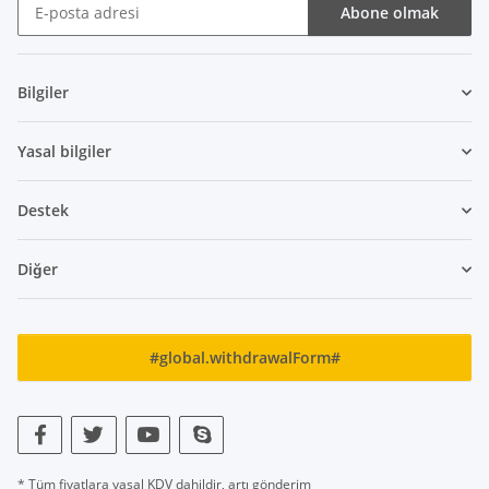
Abone olmak
Bülten Abone olmak
Bilgiler
Yasal bilgiler
Destek
Diğer
#global.withdrawalForm#
* Tüm fiyatlara yasal KDV dahildir, artı
gönderim