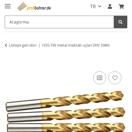
TR
Listeye geri dön
HSS-TiN metal maktab uçları DIN 338N