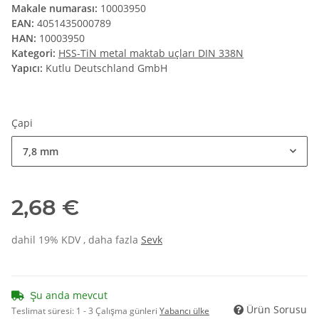
Makale numarası:
10003950
EAN:
4051435000789
HAN:
10003950
Kategori:
HSS-TiN metal maktab uçları DIN 338N
Yapıcı:
Kutlu Deutschland GmbH
Çapi
7,8 mm
2,68 €
dahil 19% KDV , daha fazla
Sevk
Şu anda mevcut
Ürün Sorusu
Teslimat süresi:
1 - 3 Çalışma günleri
Yabancı ülke