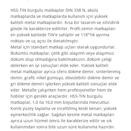
HSS-TiN burgulu matkaplar DIN 338 N, akülü
matkaplarda ve matkaplarda kullanım için yüksek
kaliteli metal matkaplardır. Kısa bir tasarım ve silindirik
gövde ile karakterize edilirler. Profil-zemin matkapları
en yüksek kalitede TiN'e sahiptir ve 118°'lik ayırma
noktası ve uç açısı ile donatılmıştır.
Metal için standart matkap uçları olarak uygundurlar.
Bükümlü matkaplar, çelik gibi alaşımlı veya alaşımsız
döküm olup olmadığına bakılmaksızın, döküm çeliği
delerken en iyi sonuçları elde eder. Yüksek kaliteli
metal matkaplar ayrıca sfero dökme demir, sinterlenmiş
demir, grafit, nikel gümüşü, dövülebilir dökme demir ve
gri dökme demiri işlerken yüksek kaliteli sonuçlar elde
eder. Metalle çalışırken hem profesyoneller hem de
hobiler için gerekli araçlardır. HSS-TiN burgulu
matkaplar, 1,0 ila 16,0 mm boyutlarında mevcuttur.
Konik yüzey taşlama ve inceltilmiş keski kenarı, yüksek
eşmerkezlilik sağlar. Sağdan kesme metal matkapları
ayrıca uzun hizmet ömrü ile karakterize edilir ve sık
kullanımdan sonra bile uzun süre kullanıma hazırdır.