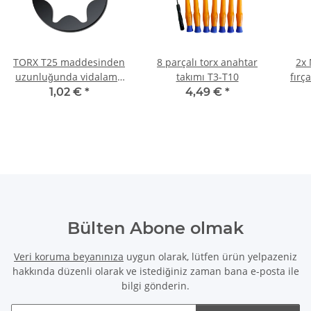
TORX T25 maddesinden
8 parçalı torx anahtar
2x 
uzunluğunda vidalama
takımı T3-T10
fırç
ucu 25 mm
6830
1,02 €
*
4,49 €
*
Bülten Abone olmak
Veri koruma beyanınıza
uygun olarak, lütfen ürün yelpazeniz
hakkında düzenli olarak ve istediğiniz zaman bana e-posta ile
bilgi gönderin.