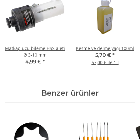
Matkap ucu bileme HSS aleti
Kesme ve delme yağı 100ml
Ø 3-10 mm
5,70 €
*
4,99 €
*
57,00 € ile 1 l
Benzer ürünler