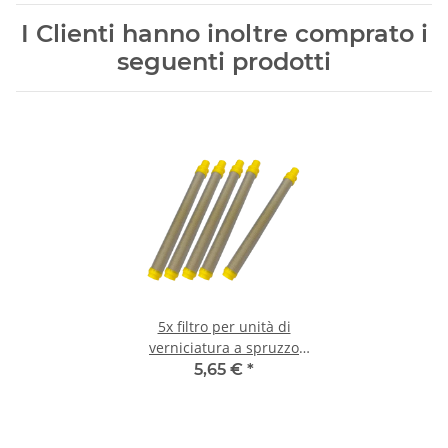
I Clienti hanno inoltre comprato i
seguenti prodotti
5x filtro per unità di
verniciatura a spruzzo
airless #150
5,65 €
*