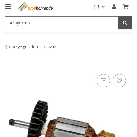
TR
Listeye geri dön
Dewalt