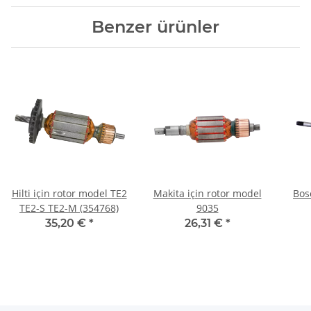
Benzer ürünler
Hilti için rotor model TE2
Makita için rotor model
Bos
TE2-S TE2-M (354768)
9035
35,20 €
*
26,31 €
*