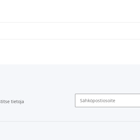
itse tietoja
Uutiskirje Tilaa