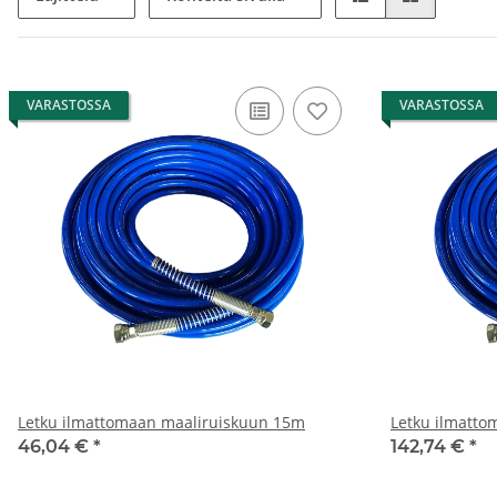
VARASTOSSA
VARASTOSSA
Letku ilmattomaan maaliruiskuun 15m
Letku ilmatto
46,04 €
*
142,74 €
*