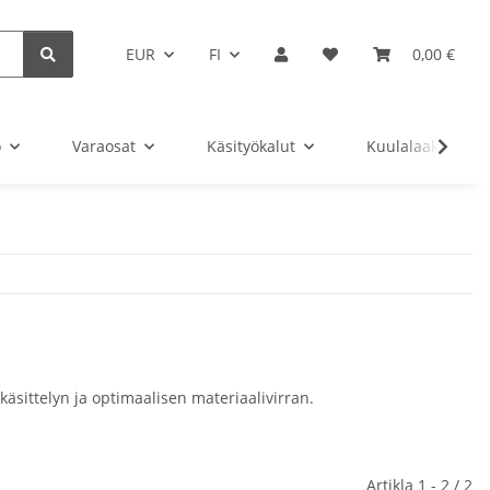
EUR
FI
0,00 €
o
Varaosat
Käsityökalut
Kuulalaakeri
 käsittelyn ja optimaalisen materiaalivirran.
Artikla 1 - 2 / 2