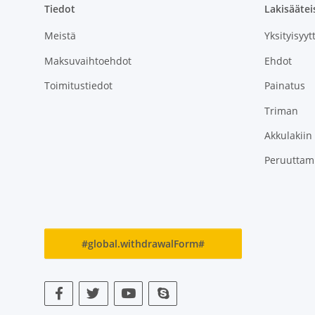
Tiedot
Lakisäätei
Meistä
Yksityisyyt
Maksuvaihtoehdot
Ehdot
Toimitustiedot
Painatus
Triman
Akkulakiin
Peruuttam
#global.withdrawalForm#