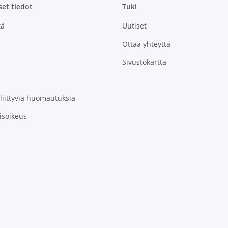
set tiedot
Tuki
tä
Uutiset
Ottaa yhteyttä
Sivustokartta
 liittyviä huomautuksia
isoikeus