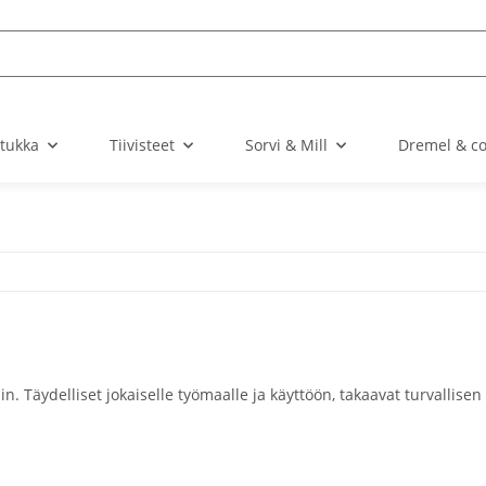
stukka
Tiivisteet
Sorvi & Mill
Dremel & c
n. Täydelliset jokaiselle työmaalle ja käyttöön, takaavat turvallisen