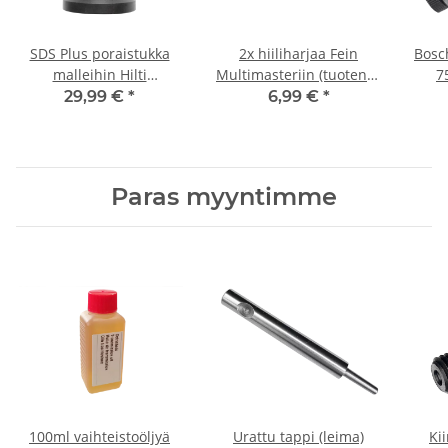
SDS Plus poraistukka
2x hiiliharjaa Fein
Bosc
malleihin Hilti
Multimasteriin (tuotenro
7
TE1,TE5,TE6,TE14,TE15,TE18-
30711129009)
29,99 €
*
6,99 €
*
M (250764)
Paras myyntimme
100ml vaihteistoöljyä
Urattu tappi (leima)
Ki