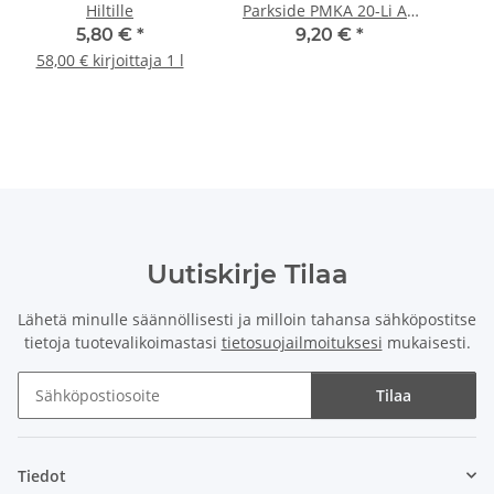
Hiltille
Parkside PMKA 20-Li A1
| PMK 550 B1 nibblerille
(16
5,80 €
*
9,20 €
*
58,00 € kirjoittaja 1 l
Uutiskirje Tilaa
Lähetä minulle säännöllisesti ja milloin tahansa sähköpostitse
tietoja tuotevalikoimastasi
tietosuojailmoituksesi
mukaisesti.
Tilaa
Uutiskirje Tilaa
Tiedot