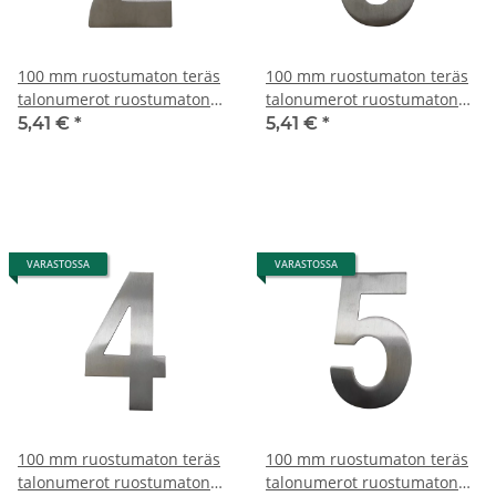
100 mm ruostumaton teräs
100 mm ruostumaton teräs
talonumerot ruostumaton
talonumerot ruostumaton
teräs numerot ruostumaton
teräs numerot ruostumaton
5,41 €
*
5,41 €
*
teräs numerot - 2
teräs numerot - 3
VARASTOSSA
VARASTOSSA
100 mm ruostumaton teräs
100 mm ruostumaton teräs
talonumerot ruostumaton
talonumerot ruostumaton