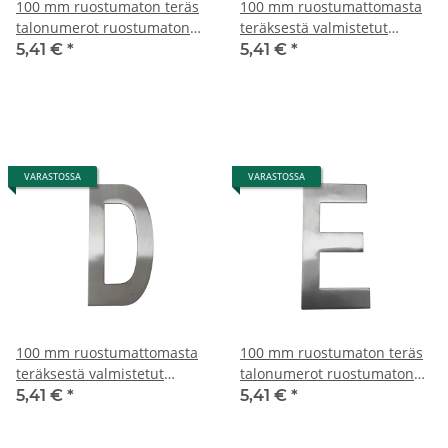
100 mm ruostumaton teräs
100 mm ruostumattomasta
talonumerot ruostumaton
teräksestä valmistetut
teräs numerot ruostumaton
talonumerot
5,41 €
*
5,41 €
*
teräs numerot - b
ruostumattomasta
teräksestä valmistetut
numerot ruostumattomasta
teräksestä - C
VARASTOSSA
VARASTOSSA
100 mm ruostumattomasta
100 mm ruostumaton teräs
teräksestä valmistetut
talonumerot ruostumaton
talonumerot
teräs numerot ruostumaton
5,41 €
*
5,41 €
*
ruostumattomasta
teräs numerot - E
teräksestä valmistetut