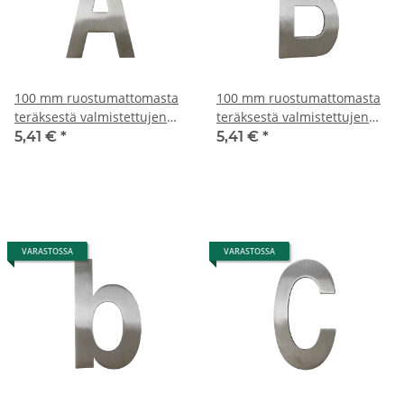
100 mm ruostumattomasta
100 mm ruostumattomasta
teräksestä valmistettujen
teräksestä valmistettujen
talojen numerot
talojen numerot
5,41 €
*
5,41 €
*
ruostumattoman teräksen
ruostumattoman teräksen
numerot ruostumattoman
numerot ruostumattoman
teräksen numerot - A
teräksen numerot - B
VARASTOSSA
VARASTOSSA