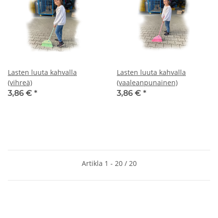
Lasten luuta kahvalla
Lasten luuta kahvalla
(vihreä)
(vaaleanpunainen)
3,86 €
*
3,86 €
*
Artikla 1 - 20 / 20