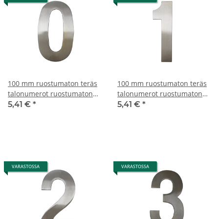
100 mm ruostumaton teräs
100 mm ruostumaton teräs
talonumerot ruostumaton
talonumerot ruostumaton
teräs numerot ruostumaton
teräs numerot ruostumaton
5,41 €
*
5,41 €
*
teräs numerot - 0
teräs numerot - 1
VARASTOSSA
VARASTOSSA