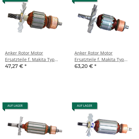
Anker Rotor Motor
Anker Rotor Motor
Ersatzteile f. Makita Typ
Ersatzteile f. Makita Typ
HM1200B HM1200K
HR3850B HR3850K (514773-
47,27 €
*
63,20 €
*
(514778-4-110V/120V)
4-110V/120V)
AUF LAGER
AUF LAGER