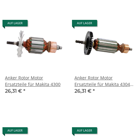
AUF LAGER
AUF LAGER
Anker Rotor Motor
Anker Rotor Motor
Ersatzteile für Makita 4300
Ersatzteile für Makita 4304
4304T 4305 4305T
26,31 €
*
26,31 €
*
AUF LAGER
AUF LAGER