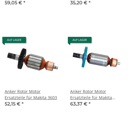
2414NB
59,05 €
*
35,20 €
*
AUF LAGER
AUF LAGER
Anker Rotor Motor
Anker Rotor Motor
Ersatzteile für Makita 3603
Ersatzteile für Makita
3612BR (514823-5)
52,15 €
*
63,37 €
*