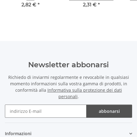
DIN338N Ø 1,8 mm
D
2,82 €
*
2,31 €
*
Newsletter abbonarsi
Richiedo di inviarmi regolarmente e revocabile in qualsiasi
momento informazioni sulla vostra gamma di prodotti, in
conformità alla
Informativa sulla protezione dei dati
personali
.
abbonarsi
Newsletter abbonarsi
Informazioni