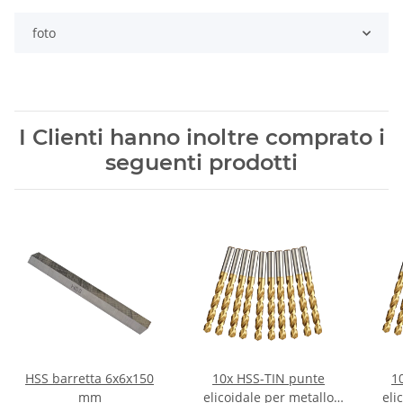
foto
I Clienti hanno inoltre comprato i
seguenti prodotti
HSS barretta 6x6x150
10x HSS-TIN punte
1
mm
elicoidale per metallo
eli