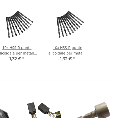
10x HSS-R punte
10x HSS-R punte
licoidale per metallo
elicoidale per metallo
DIN338N Ø 0,7 mm
DIN338N Ø 1 mm
1,32 €
*
1,32 €
*