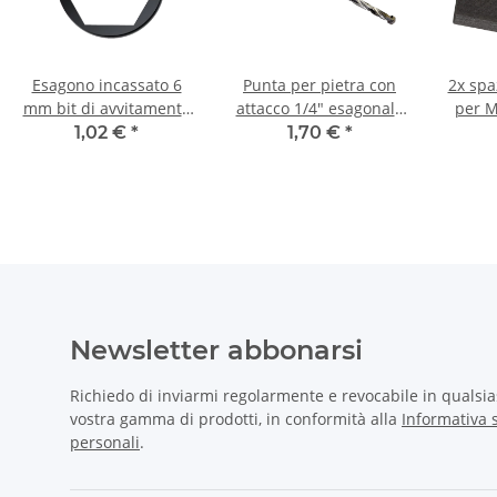
Esagono incassato 6
Punta per pietra con
2x spa
mm bit di avvitamento
attacco 1/4" esagonale
per M
25 mm
Ø 5 mm
per ca
1,02 €
*
1,70 €
*
8
Newsletter abbonarsi
Richiedo di inviarmi regolarmente e revocabile in qualsi
vostra gamma di prodotti, in conformità alla
Informativa s
personali
.