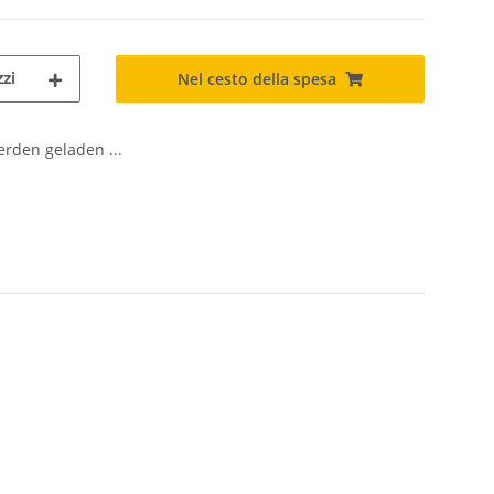
zi
Nel cesto della spesa
den geladen ...