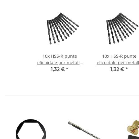
10x HSS-R punte
10x HSS-R punte
elicoidale per metallo
elicoidale per metal
DIN338N Ø 1,5 mm
DIN338N Ø 0,4 mm
1,32 €
*
1,32 €
*