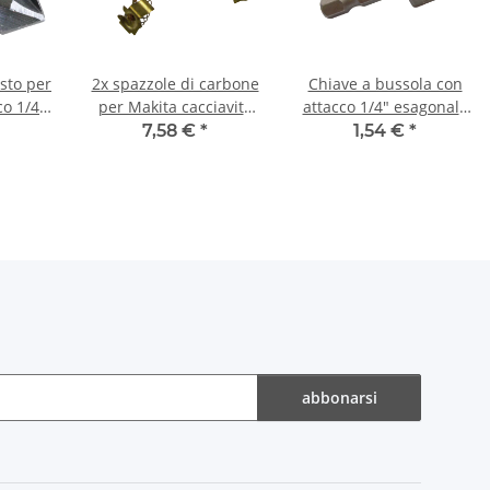
sto per
2x spazzole di carbone
Chiave a bussola con
co 1/4"
per Makita cacciavite
attacco 1/4" esagonale
6 mm
6807 8,9 x 5,9 x 12,9
11 mm
7,58 €
*
1,54 €
*
mm
abbonarsi