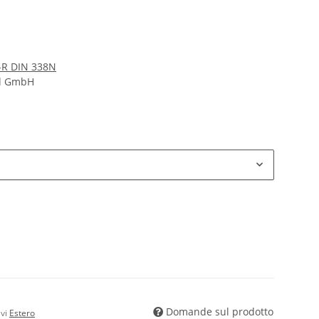
S-R DIN 338N
nd GmbH
Domande sul prodotto
ivi
Estero