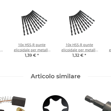
10x HSS-R punte
10x HSS-R punte
lo
elicoidale per metallo
elicoidale per metallo
e
DIN338N Ø 0,5 mm
DIN338N Ø 0,6 mm
1,39 €
*
1,32 €
*
Articolo similare