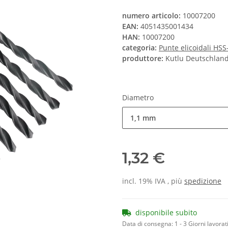
numero articolo:
10007200
EAN:
4051435001434
HAN:
10007200
categoria:
Punte elicoidali HS
produttore:
Kutlu Deutschla
Diametro
1,1 mm
1,32 €
incl. 19% IVA , più
spedizione
disponibile subito
Data di consegna:
1 - 3 Giorni lavorat