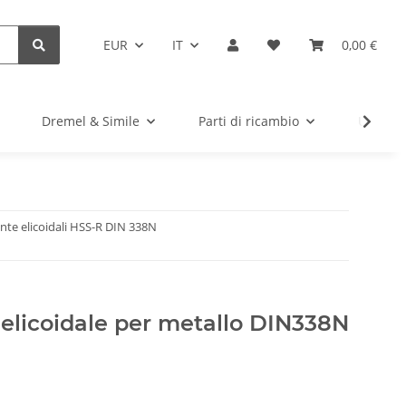
EUR
IT
0,00 €
Dremel & Simile
Parti di ricambio
Utensil
nte elicoidali HSS-R DIN 338N
elicoidale per metallo DIN338N