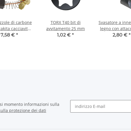
zzole di carbone
TORX T40 bit di
Svasatore a inne
akita cacciavite
avvitamento 25 mm
legno con attac
ricatore 6833 5 x
esagonale 1
7,58 €
*
1,02 €
*
2,80 €
*
 x 12/13 mm
asi momento informazioni sulla
ulla protezione dei dati
Newsletter abbonarsi