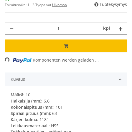
Tuotekysymys
Toimitusaika:
1 - 3 Työpäivät
Ulkomaa
kpl
ing...
Komponenten werden geladen ...
Kuvaus
Määrä:
10
Halkaisija (mm):
6.6
Kokonaispituus (mm):
101
Spiraalipituus (mm):
63
Kärjen kulma:
118°
Leikkausmateriaali:
HSS
Työkalun haltija:
Lieriömäinen