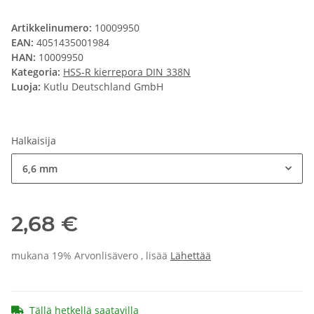
Artikkelinumero:
10009950
EAN:
4051435001984
HAN:
10009950
Kategoria:
HSS-R kierrepora DIN 338N
Luoja:
Kutlu Deutschland GmbH
Halkaisija
6,6 mm
2,68 €
mukana 19% Arvonlisävero , lisää
Lähettää
Tällä hetkellä saatavilla