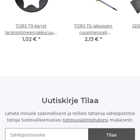
TORX T9-kärjet
TORX T6 jakoavain
SDS
teränpitimeen/akkuruuvimeisseliin/iskuavaimen
ruuvimeisseli
materiaaliin 25 mm
ruuvimeisseli
Bosch
1,02 €
*
2,13 €
*
Uutiskirje Tilaa
Lähetä minulle säännöllisesti ja milloin tahansa sähköpostitse
tietoja tuotevalikoimastasi
tietosuojailmoituksesi
mukaisesti.
Tilaa