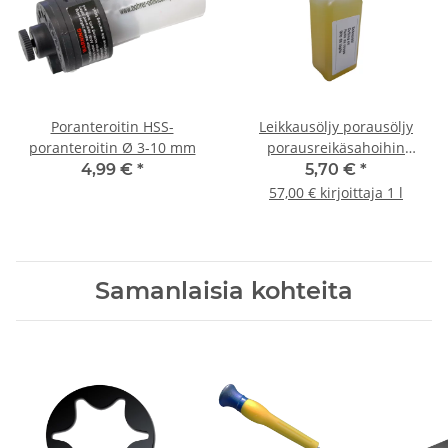
Poranteroitin HSS-
Leikkausöljy porausöljy
poranteroitin Ø 3-10 mm
porausreikäsahoihin
metallipora 100ml
4,99 €
*
5,70 €
*
57,00 € kirjoittaja 1 l
Samanlaisia kohteita