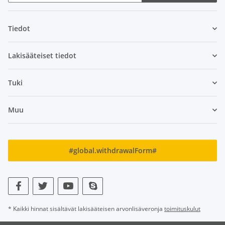
Uutiskirje Tilaa
Tiedot
Lakisääteiset tiedot
Tuki
Muu
#global.withdrawalForm#
* Kaikki hinnat sisältävät lakisääteisen arvonlisäveronja
toimituskulut