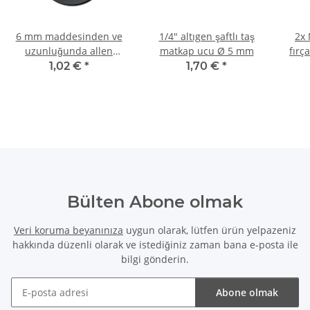
6 mm maddesinden ve
1/4" altıgen şaftlı taş
2x 
uzunluğunda allen
matkap ucu Ø 5 mm
fırç
altıgen ucu 25 mm
683
1,02 €
*
1,70 €
*
Bülten Abone olmak
Veri koruma beyanınıza
uygun olarak, lütfen ürün yelpazeniz
hakkında düzenli olarak ve istediğiniz zaman bana e-posta ile
bilgi gönderin.
Abone olmak