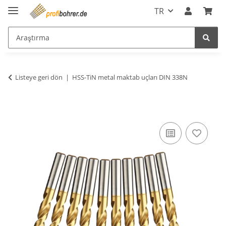
TR
Listeye geri dön
HSS-TiN metal maktab uçları DIN 338N