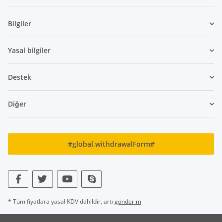
Bülten Abone olmak
Bilgiler
Yasal bilgiler
Destek
Diğer
#global.withdrawalForm#
* Tüm fiyatlara yasal KDV dahildir, artı
gönderim