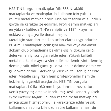
HSS-TiN burgulu matkaplar DIN 338 N, akülü
matkaplarda ve matkaplarda kullanım için yüksek
kaliteli metal matkaplardır. Kısa bir tasarım ve silindirik
gövde ile karakterize edilirler. Profil-zemin matkapları
en yüksek kalitede TiN'e sahiptir ve 118°'lik ayırma
noktası ve uç açısı ile donatılmıştır.
Metal için standart matkap uçları olarak uygundurlar.
Bükümlü matkaplar, çelik gibi alaşımlı veya alaşımsız
döküm olup olmadığına bakılmaksızın, döküm çeliği
delerken en iyi sonuçları elde eder. Yüksek kaliteli
metal matkaplar ayrıca sfero dökme demir, sinterlenmiş
demir, grafit, nikel gümüşü, dövülebilir dökme demir ve
gri dökme demiri işlerken yüksek kaliteli sonuçlar elde
eder. Metalle çalışırken hem profesyoneller hem de
hobiler için gerekli araçlardır. HSS-TiN burgulu
matkaplar, 1,0 ila 16,0 mm boyutlarında mevcuttur.
Konik yüzey taşlama ve inceltilmiş keski kenarı, yüksek
eşmerkezlilik sağlar. Sağdan kesme metal matkapları
ayrıca uzun hizmet ömrü ile karakterize edilir ve sık
kullanımdan sonra bile uzun süre kullanıma hazırdır.