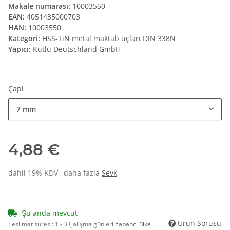
Makale numarası:
10003550
EAN:
4051435000703
HAN:
10003550
Kategori:
HSS-TiN metal maktab uçları DIN 338N
Yapıcı:
Kutlu Deutschland GmbH
Çapi
7 mm
4,88 €
dahil 19% KDV , daha fazla
Sevk
Şu anda mevcut
Ürün Sorusu
Teslimat süresi:
1 - 3 Çalışma günleri
Yabancı ülke