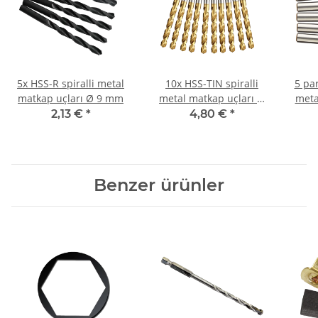
5x HSS-R spiralli metal
10x HSS-TIN spiralli
5 par
matkap uçları Ø 9 mm
metal matkap uçları Ø
meta
6,8 mm
2,13 €
*
4,80 €
*
Benzer ürünler