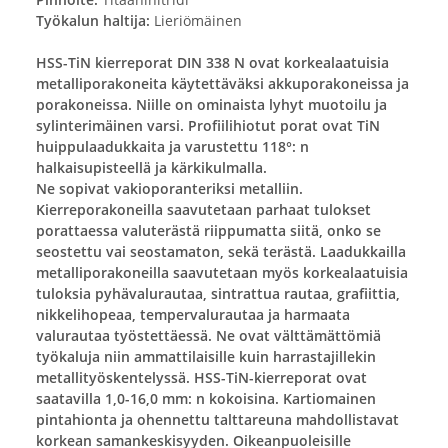
Työkalun haltija:
Lieriömäinen
HSS-TiN kierreporat DIN 338 N ovat korkealaatuisia
metalliporakoneita käytettäväksi akkuporakoneissa ja
porakoneissa. Niille on ominaista lyhyt muotoilu ja
sylinterimäinen varsi. Profiilihiotut porat ovat TiN
huippulaadukkaita ja varustettu 118°: n
halkaisupisteellä ja kärkikulmalla.
Ne sopivat vakioporanteriksi metalliin.
Kierreporakoneilla saavutetaan parhaat tulokset
porattaessa valuterästä riippumatta siitä, onko se
seostettu vai seostamaton, sekä terästä. Laadukkailla
metalliporakoneilla saavutetaan myös korkealaatuisia
tuloksia pyhävalurautaa, sintrattua rautaa, grafiittia,
nikkelihopeaa, tempervalurautaa ja harmaata
valurautaa työstettäessä. Ne ovat välttämättömiä
työkaluja niin ammattilaisille kuin harrastajillekin
metallityöskentelyssä. HSS-TiN-kierreporat ovat
saatavilla 1,0-16,0 mm: n kokoisina. Kartiomainen
pintahionta ja ohennettu talttareuna mahdollistavat
korkean samankeskisyyden. Oikeanpuoleisille