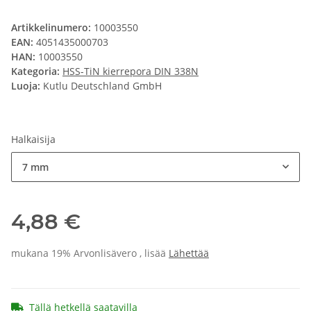
Artikkelinumero:
10003550
EAN:
4051435000703
HAN:
10003550
Kategoria:
HSS-TiN kierrepora DIN 338N
Luoja:
Kutlu Deutschland GmbH
Halkaisija
7 mm
4,88 €
mukana 19% Arvonlisävero , lisää
Lähettää
Tällä hetkellä saatavilla