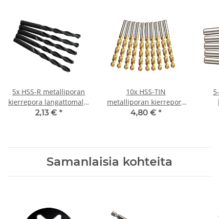
5x HSS-R metalliporan
10x HSS-TIN
5
kierrepora langattomalle
metalliporan kierrepora
ruuvitaltalle/pora Ø 9
langattomalle
meta
2,13 €
*
4,80 €
*
mm
ruuvitaltalle/porakoneelle
Ø 6,8 mm
Samanlaisia kohteita