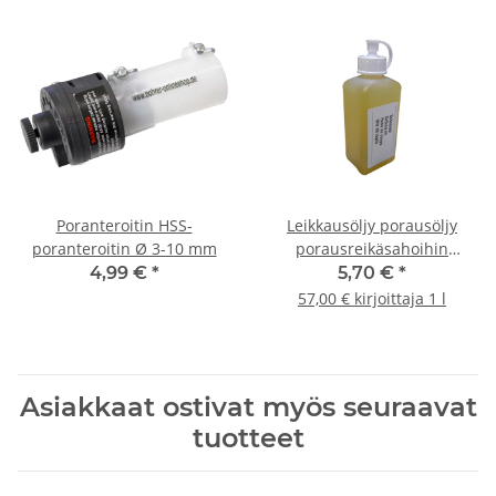
Poranteroitin HSS-
Leikkausöljy porausöljy
poranteroitin Ø 3-10 mm
porausreikäsahoihin
metallipora 100ml
4,99 €
*
5,70 €
*
57,00 € kirjoittaja 1 l
Asiakkaat ostivat myös seuraavat
tuotteet