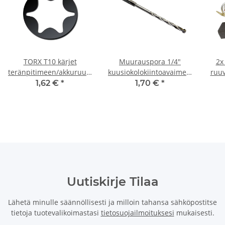
TORX T10 kärjet
Muurauspora 1/4"
2x
teränpitimeen/akkuruuvimeisseliin/iskuavaimen
kuusiokolokiintoavaimella/akkuruuv
ruuv
materiaali 50 mm
Ø 7 mm
11
1,62 €
*
1,70 €
*
Uutiskirje Tilaa
Lähetä minulle säännöllisesti ja milloin tahansa sähköpostitse
tietoja tuotevalikoimastasi
tietosuojailmoituksesi
mukaisesti.