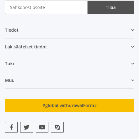
Tilaa
Uutiskirje Tilaa
Tiedot
Lakisääteiset tiedot
Tuki
Muu
#global.withdrawalForm#