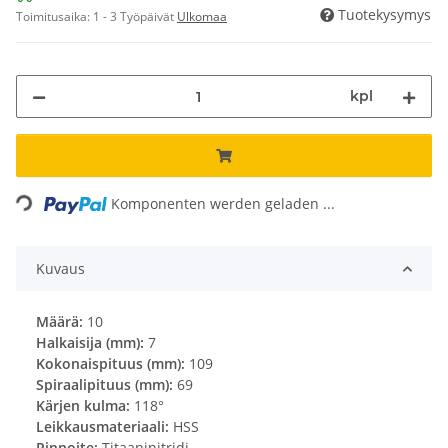
Tuotekysymys
Toimitusaika:
1 - 3 Työpäivät
Ulkomaa
kpl
Loading...
Komponenten werden geladen ...
Kuvaus
Määrä:
10
Halkaisija (mm):
7
Kokonaispituus (mm):
109
Spiraalipituus (mm):
69
Kärjen kulma:
118°
Leikkausmateriaali:
HSS
Pinnoite:
Titaaninitridi