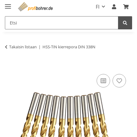
FI
Takaisin listaan
HSS-TiN kierrepora DIN 338N