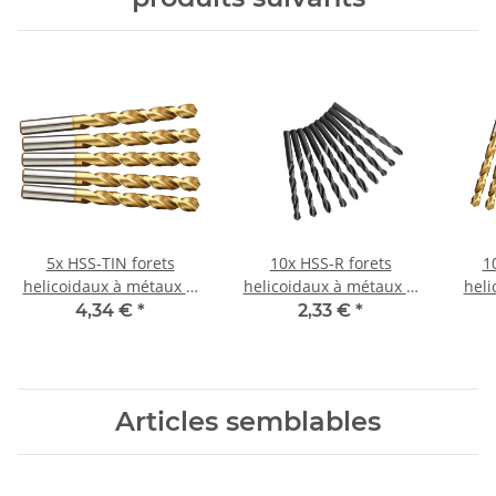
5x HSS-TIN forets
10x HSS-R forets
1
helicoidaux à métaux Ø
helicoidaux à métaux Ø
heli
10,2 mm
5 mm
4,34 €
*
2,33 €
*
Articles semblables