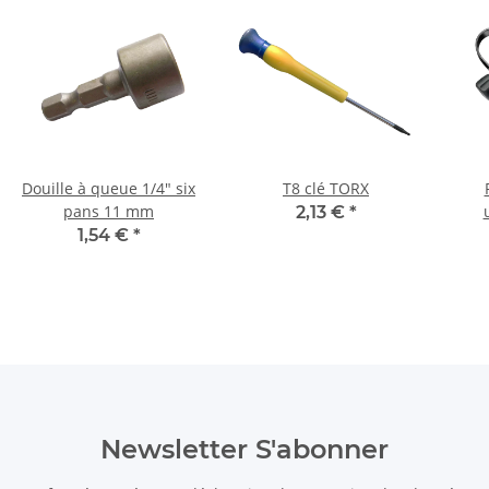
Douille à queue 1/4" six
T8 clé TORX
pans 11 mm
2,13 €
*
mart
1,54 €
*
Mart
Newsletter S'abonner