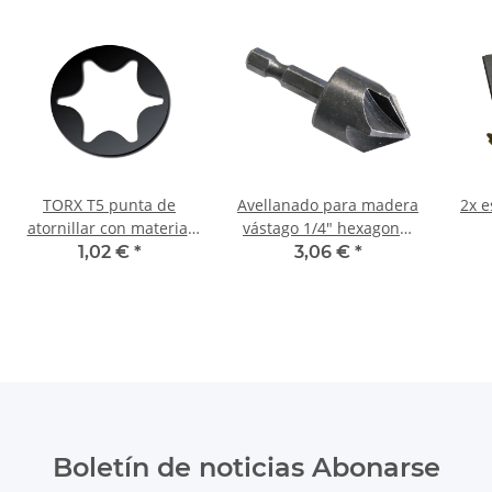
TORX T5 punta de
Avellanado para madera
2x e
atornillar con material
vástago 1/4" hexagonal
25 mm
19 mm
desto
1,02 €
*
3,06 €
*
Boletín de noticias Abonarse