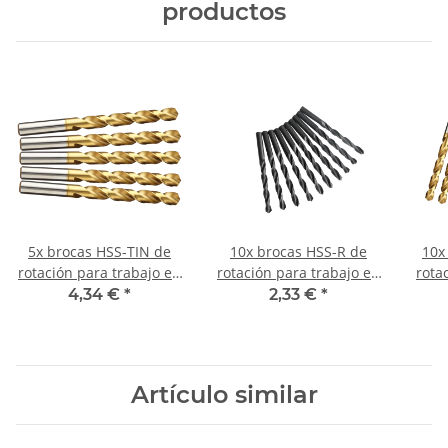
productos
5x brocas HSS-TIN de
10x brocas HSS-R de
10x
rotación para trabajo en
rotación para trabajo en
rota
metal DIN338N Ø 10,2
metal DIN338N Ø 5 mm
me
4,34 €
*
2,33 €
*
mm
Artículo similar