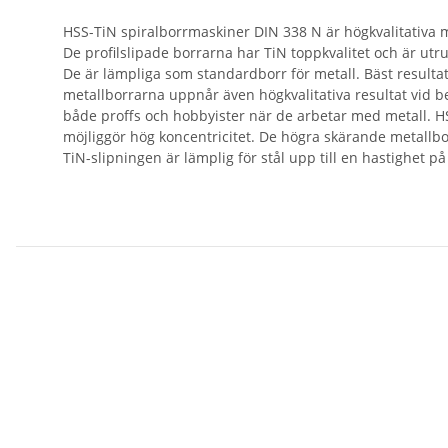
HSS-TiN spiralborrmaskiner DIN 338 N är högkvalitativa m
De profilslipade borrarna har TiN toppkvalitet och är ut
De är lämpliga som standardborr för metall. Bäst resultat 
metallborrarna uppnår även högkvalitativa resultat vid bear
både proffs och hobbyister när de arbetar med metall. HS
möjliggör hög koncentricitet. De högra skärande metallbo
TiN-slipningen är lämplig för stål upp till en hastighet 