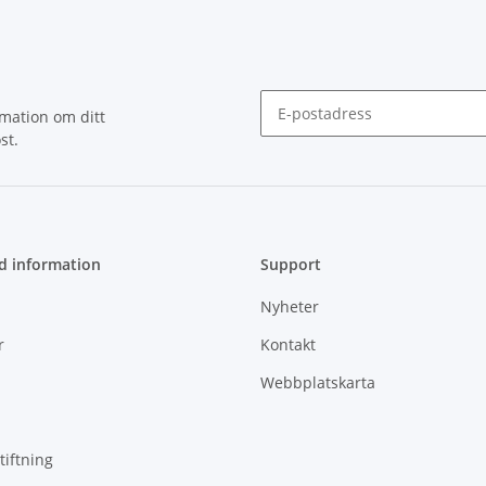
rmation om ditt
st.
Nyhetsbrev Prenumerera
d information
Support
Nyheter
r
Kontakt
Webbplatskarta
tiftning