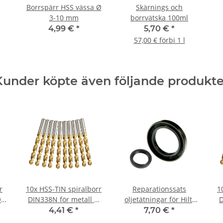
Borrspärr HSS vässa Ø
Skärnings och
3-10 mm
borrvätska 100ml
4,99 €
*
5,70 €
*
57,00 € förbi 1 l
Kunder köpte även följande produkte
r
10x HSS-TIN spiralborr
Reparationssats
1
 5
DIN338N för metall Ø
oljetätningar för Hilti
D
6,4 mm
TE17 TE22
4,41 €
*
7,70 €
*