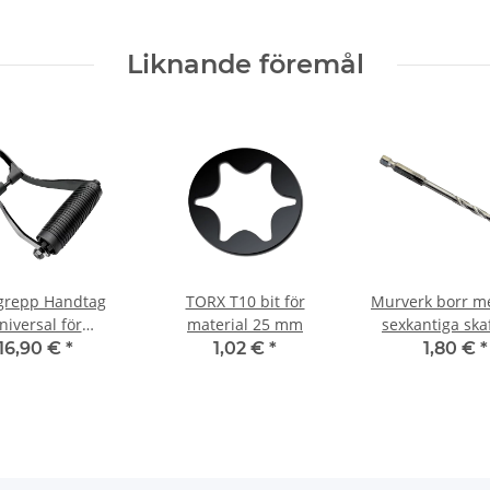
Liknande föremål
grepp Handtag
TORX T10 bit för
Murverk borr m
niversal för
material 25 mm
sexkantiga ska
ingshammare |
mm
16,90 €
*
1,02 €
*
1,80 €
*
lhammare Ø 74-
76 mm