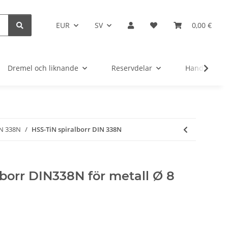
EUR
SV
0,00 €
Dremel och liknande
Reservdelar
Handverktyg
IN 338N
HSS-TiN spiralborr DIN 338N
lborr DIN338N för metall Ø 8