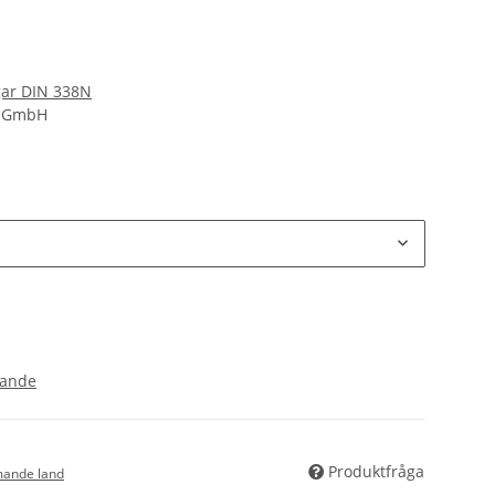
gar DIN 338N
d GmbH
ande
Produktfråga
ande land