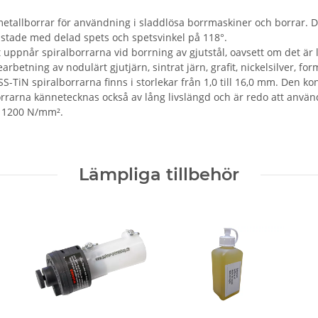
etallborrar för användning i sladdlösa borrmaskiner och borrar. De
rustade med delad spets och spetsvinkel på 118°.
uppnår spiralborrarna vid borrning av gjutstål, oavsett om det är le
betning av nodulärt gjutjärn, sintrat järn, grafit, nickelsilver, form
S-TiN spiralborrarna finns i storlekar från 1,0 till 16,0 mm. Den 
rrarna kännetecknas också av lång livslängd och är redo att använ
på 1200 N/mm².
Lämpliga tillbehör