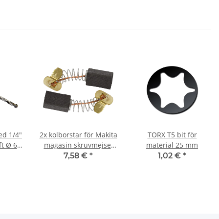
ed 1/4"
2x kolborstar för Makita
TORX T5 bit för
ft Ø 6
magasin skruvmejsel
material 25 mm
6834 5 x 8 x 12/13 mm
7,58 €
*
1,02 €
*