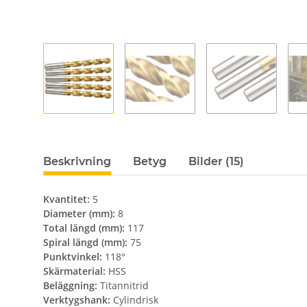
Beskrivning
Betyg
Bilder (15)
Kvantitet:
5
Diameter (mm):
8
Total längd (mm):
117
Spiral längd (mm):
75
Punktvinkel:
118°
Skärmaterial:
HSS
Beläggning:
Titannitrid
Verktygshank:
Cylindrisk