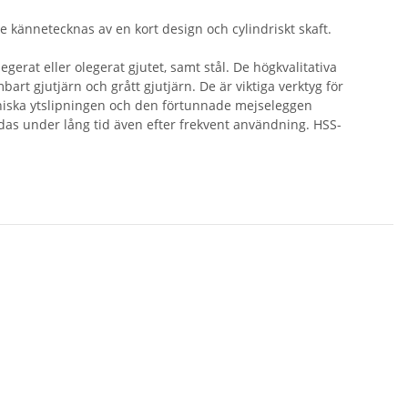
 kännetecknas av en kort design och cylindriskt skaft.
gerat eller olegerat gjutet, samt stål. De högkvalitativa
bart gjutjärn och grått gjutjärn. De är viktiga verktyg för
koniska ytslipningen och den förtunnade mejseleggen
das under lång tid även efter frekvent användning. HSS-