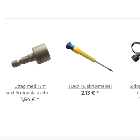
Uttag med 1/4"
TORX T8 skruvmejsel
Sido
sexhörningala axeln 11
u
2,13 €
*
mm
rivn
1,54 €
*
Mejse