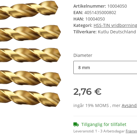
Artikelnummer:
10004050
EAN:
4051435000802
HAN:
10004050
Kategori:
HSS-TIN vridborrnin
Tillverkare:
Kutlu Deutschlan
Diameter
8 mm
2,76 €
ingår 19% MOMS , mer
Avsänd
Tillgänglig för tillfället
Leveranstid:
1 - 3 Arbetsdagar
Främm