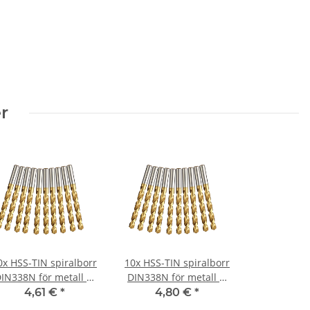
r
0x HSS-TIN spiralborr
10x HSS-TIN spiralborr
IN338N för metall Ø
DIN338N för metall Ø
6,6 mm
6,8 mm
4,61 €
*
4,80 €
*