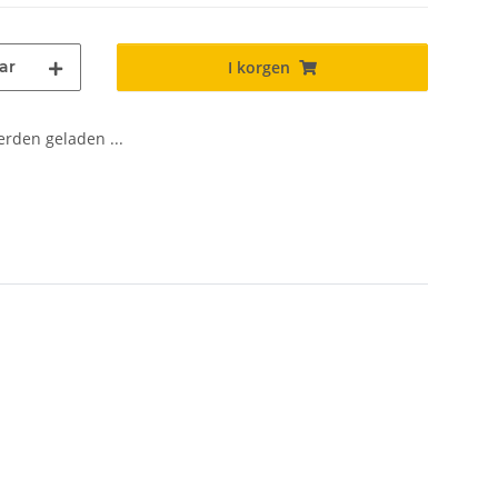
ar
I korgen
den geladen ...