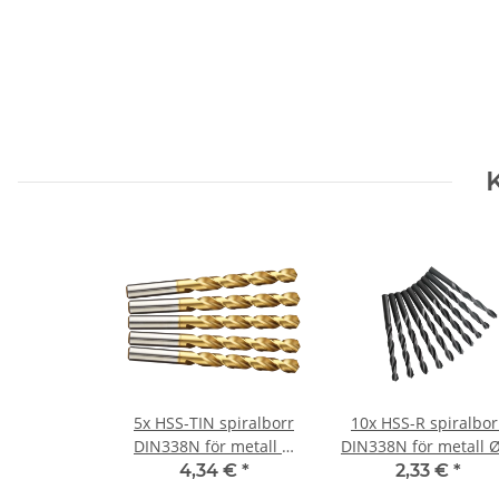
5x HSS-TIN spiralborr
10x HSS-R spiralbor
DIN338N för metall Ø
DIN338N för metall Ø
10,2 mm
mm
4,34 €
*
2,33 €
*