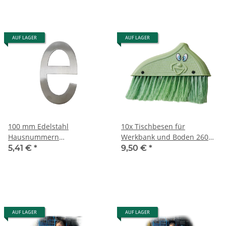
AUF LAGER
AUF LAGER
100 mm Edelstahl
10x Tischbesen für
Hausnummern
Werkbank und Boden 260
Edelstahlzahlen
mm
5,41 €
*
9,50 €
*
Edelstahlnummern - e
AUF LAGER
AUF LAGER