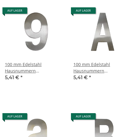
AUF LAGER
AUF LAGER
100 mm Edelstahl
100 mm Edelstahl
Hausnummern
Hausnummern
Edelstahlzahlen
Edelstahlzahlen
5,41 €
*
5,41 €
*
Edelstahlnummern - 9
Edelstahlnummern - A
AUF LAGER
AUF LAGER