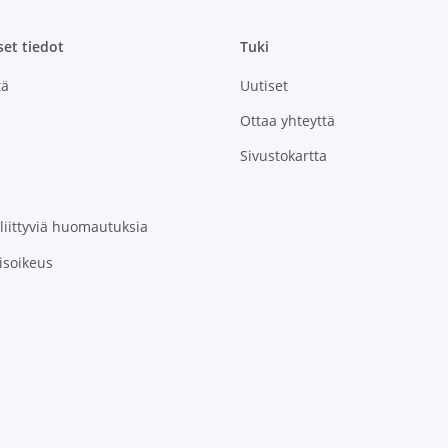
set tiedot
Tuki
tä
Uutiset
Ottaa yhteyttä
Sivustokartta
 liittyviä huomautuksia
isoikeus