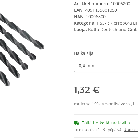
Artikkelinumero:
10006800
EAN:
4051435001359
HAN:
10006800
Kategoria:
HSS-R kierrepora D
Luoja:
Kutlu Deutschland Gm
Halkaisija
0,4 mm
1,32 €
mukana 19% Arvonlisävero , li
Tällä hetkellä saatavilla
Toimitusaika:
1 - 3 Työpäivät
Ulkoma