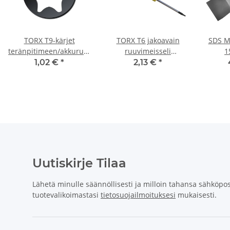
TORX T9-kärjet
TORX T6 jakoavain
SDS M
teränpitimeen/akkuruuvimeisseliin/iskuavaimen
ruuvimeisseli
1
materiaaliin 25 mm
ruuvimeisseli
Bosch/M
1,02 €
*
2,13 €
*
Uutiskirje Tilaa
Lähetä minulle säännöllisesti ja milloin tahansa sähköpost
tuotevalikoimastasi
tietosuojailmoituksesi
mukaisesti.