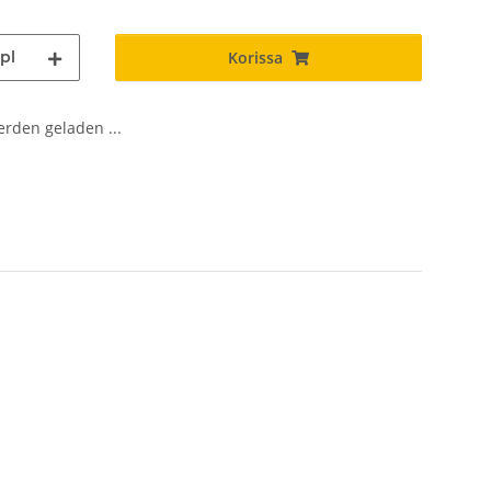
pl
Korissa
den geladen ...