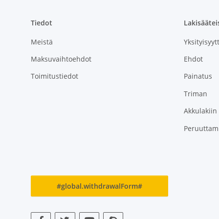
Tiedot
Lakisäätei
Meistä
Yksityisyyt
Maksuvaihtoehdot
Ehdot
Toimitustiedot
Painatus
Triman
Akkulakiin
Peruuttam
#global.withdrawalForm#