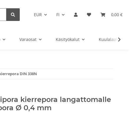
EUR
FI
0,00 €
o
Varaosat
Käsityökalut
Kuulalaakeri
kierrepora DIN 338N
ipora kierrepora langattomalle
/pora Ø 0,4 mm