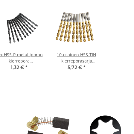
x HSS-R metalliporan
10-osainen HSS-TIN
kierrepora
kierreporasarja
langattomalle
metalliporasarja Ø 2,1-
1,32 €
*
5,72 €
*
uvimeisselille/pora Ø
3 mm (0,1)
1,5 mm