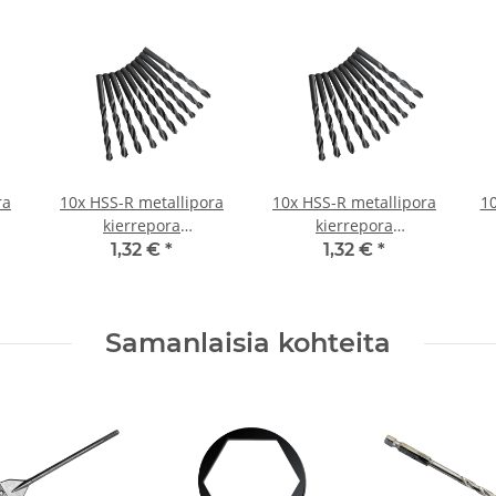
ra
10x HSS-R metallipora
10x HSS-R metallipora
10
kierrepora
kierrepora
langattomalle
langattomalle
1,32 €
*
1,32 €
*
0,6
ruuvitaltalle/pora Ø 0,7
ruuvitaltalle/pora Ø 1,1
ru
mm
mm
Samanlaisia kohteita