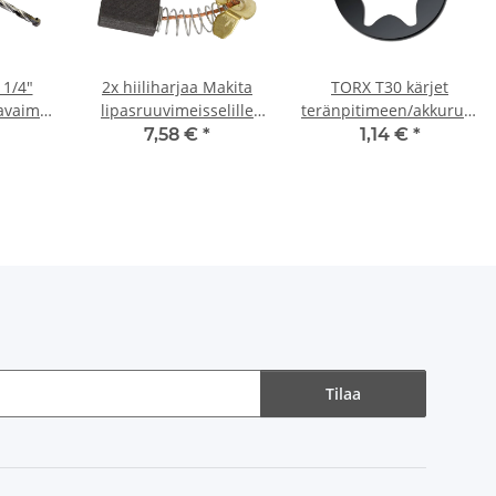
1/4"
2x hiiliharjaa Makita
TORX T30 kärjet
avaimella/akkuruuvimeisselillä
lipasruuvimeisselille
teränpitimeen/akkuruuvim
6832 5 x 8 x 12/13 mm
materiaali 25 mm
7,58 €
*
1,14 €
*
Tilaa