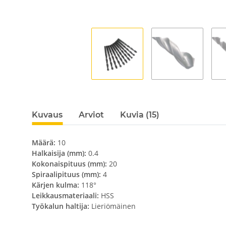
Kuvaus
Arviot
Kuvia (15)
Määrä:
10
Halkaisija (mm):
0.4
Kokonaispituus (mm):
20
Spiraalipituus (mm):
4
Kärjen kulma:
118°
Leikkausmateriaali:
HSS
Työkalun haltija:
Lieriömäinen