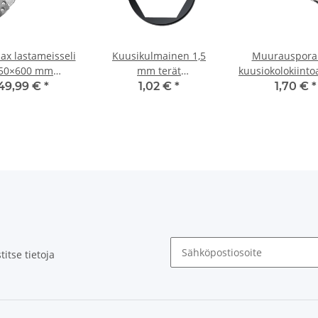
ax lastameisseli
Kuusikulmainen 1,5
Muurauspora 
50×600 mm
mm terät
kuusiokolokiinto
akita/Hilti/Hitachi/Hikoki
teränpitimelle/langattomalle
Ø 4 mm
49,99 €
*
1,02 €
*
1,70 €
*
ruuvimeisselille/iskunruuvitaltalle
25
itse tietoja
Uutiskirje Tilaa