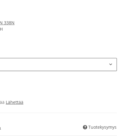
IN 338N
bH
sää
Lähettää
Tuotekysymys
a