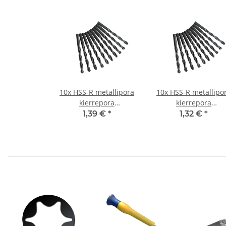
10x HSS-R metallipora
10x HSS-R metallipo
kierrepora
kierrepora
langattomalle
langattomalle
1,39 €
*
1,32 €
*
ruuvitaltalle/pora Ø 0,5
ruuvitaltalle/pora Ø 
mm
mm