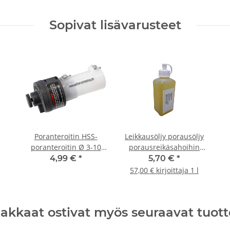
Sopivat lisävarusteet
Poranteroitin HSS-
Leikkausöljy porausöljy
poranteroitin Ø 3-10
porausreikäsahoihin
mm
metallipora 100ml
4,99 €
*
5,70 €
*
57,00 € kirjoittaja 1 l
iakkaat ostivat myös seuraavat tuott