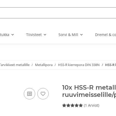
stukka
Tiivisteet
Sorvi & Mill
Dremel & c
Tarvikkeet metallille
Metallipora
HSS-R kierrepora DIN 338N
HSS-R 
10x HSS-R metall
ruuvimeisselille
(1 Arviot)