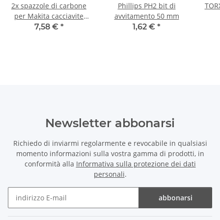
2x spazzole di carbone
Phillips PH2 bit di
TORX
per Makita cacciavite
avvitamento 50 mm
6000R 5 x 8 x 11 mm
7,58 €
*
1,62 €
*
Newsletter abbonarsi
Richiedo di inviarmi regolarmente e revocabile in qualsiasi
momento informazioni sulla vostra gamma di prodotti, in
conformità alla
Informativa sulla protezione dei dati
personali
.
abbonarsi
Newsletter abbonarsi