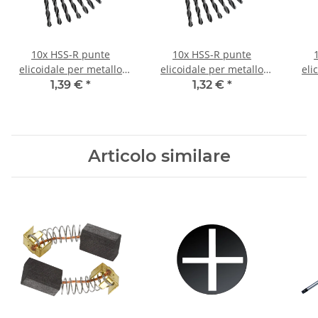
10x HSS-R punte
10x HSS-R punte
elicoidale per metallo
elicoidale per metallo
eli
DIN338N Ø 0,5 mm
DIN338N Ø 0,6 mm
D
1,39 €
*
1,32 €
*
Articolo similare