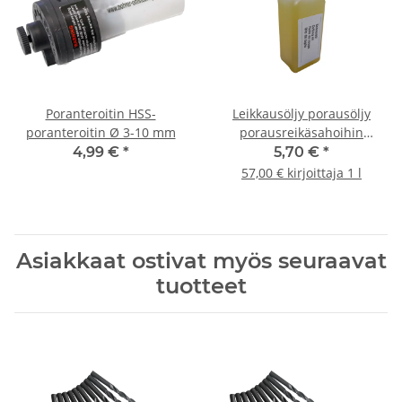
Poranteroitin HSS-
Leikkausöljy porausöljy
poranteroitin Ø 3-10 mm
porausreikäsahoihin
metallipora 100ml
4,99 €
*
5,70 €
*
57,00 € kirjoittaja 1 l
Asiakkaat ostivat myös seuraavat
tuotteet