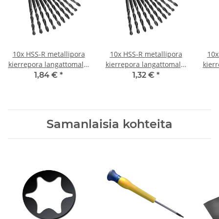
10x HSS-R metallipora
10x HSS-R metallipora
10x
kierrepora langattomalle
kierrepora langattomalle
kier
ruuvitaltalle/pora Ø 3,2
ruuvitaltalle/pora Ø 0,6
ruuv
1,84 €
*
1,32 €
*
mm
mm
Samanlaisia kohteita