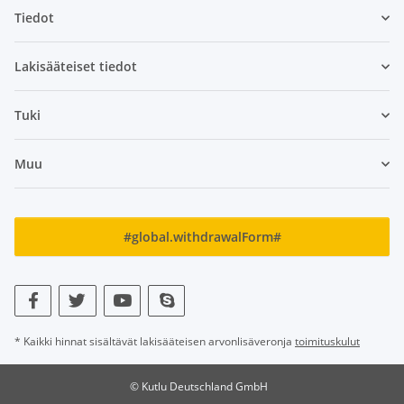
Tiedot
Lakisääteiset tiedot
Tuki
Muu
#global.withdrawalForm#
* Kaikki hinnat sisältävät lakisääteisen arvonlisäveronja
toimituskulut
© Kutlu Deutschland GmbH