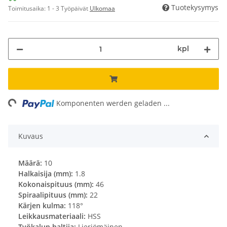
Tuotekysymys
Toimitusaika:
1 - 3 Työpäivät
Ulkomaa
kpl
ng...
Komponenten werden geladen ...
Kuvaus
Määrä:
10
Halkaisija (mm):
1.8
Kokonaispituus (mm):
46
Spiraalipituus (mm):
22
Kärjen kulma:
118°
Leikkausmateriaali:
HSS
Työkalun haltija:
Lieriömäinen