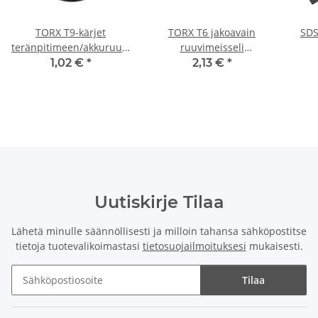
TORX T9-kärjet
TORX T6 jakoavain
SDS
teränpitimeen/akkuruuvimeisseliin/iskuavaimen
ruuvimeisseli
materiaaliin 25 mm
ruuvimeisseli
Bosch
1,02 €
*
2,13 €
*
Uutiskirje Tilaa
Lähetä minulle säännöllisesti ja milloin tahansa sähköpostitse
tietoja tuotevalikoimastasi
tietosuojailmoituksesi
mukaisesti.
Tilaa
Uutiskirje Tilaa