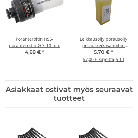
Poranteroitin HSS-
Leikkausöljy porausöljy
poranteroitin Ø 3-10 mm
porausreikäsahoihin
metallipora 100ml
4,99 €
*
5,70 €
*
57,00 € kirjoittaja 1 l
Asiakkaat ostivat myös seuraavat
tuotteet