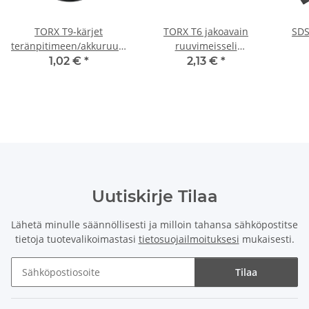
TORX T9-kärjet
TORX T6 jakoavain
SDS
teränpitimeen/akkuruuvimeisseliin/iskuavaimen
ruuvimeisseli
materiaaliin 25 mm
ruuvimeisseli
Bosch
1,02 €
*
2,13 €
*
Uutiskirje Tilaa
Lähetä minulle säännöllisesti ja milloin tahansa sähköpostitse
tietoja tuotevalikoimastasi
tietosuojailmoituksesi
mukaisesti.
Tilaa
Uutiskirje Tilaa