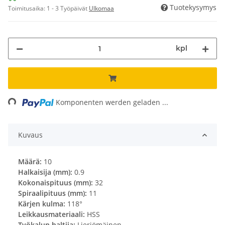
Tuotekysymys
Toimitusaika:
1 - 3 Työpäivät
Ulkomaa
kpl
ding...
Komponenten werden geladen ...
Kuvaus
Määrä:
10
Halkaisija (mm):
0.9
Kokonaispituus (mm):
32
Spiraalipituus (mm):
11
Kärjen kulma:
118°
Leikkausmateriaali:
HSS
Työkalun haltija:
Lieriömäinen