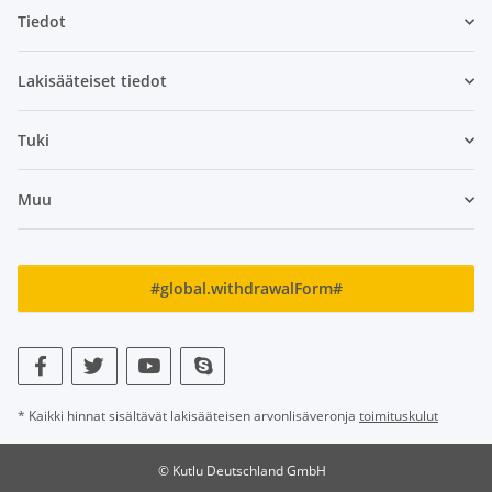
Tiedot
Lakisääteiset tiedot
Tuki
Muu
#global.withdrawalForm#
* Kaikki hinnat sisältävät lakisääteisen arvonlisäveronja
toimituskulut
© Kutlu Deutschland GmbH