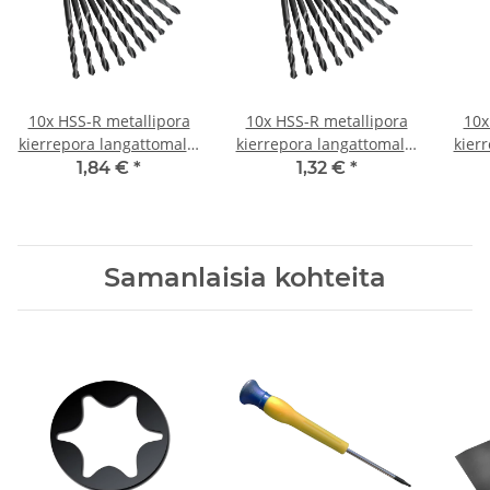
10x HSS-R metallipora
10x HSS-R metallipora
10x
kierrepora langattomalle
kierrepora langattomalle
kier
ruuvitaltalle/pora Ø 3,2
ruuvitaltalle/pora Ø 0,6
ruuv
1,84 €
*
1,32 €
*
mm
mm
Samanlaisia kohteita