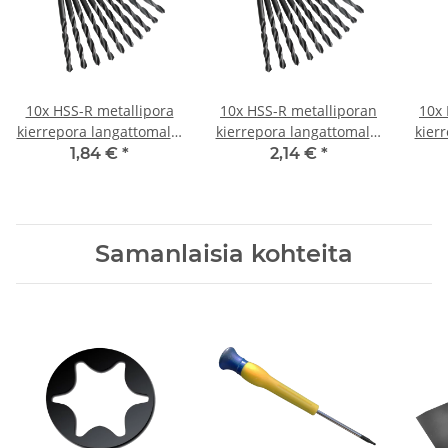
10x HSS-R metallipora
10x HSS-R metalliporan
10x 
kierrepora langattomalle
kierrepora langattomalle
kier
ruuvitaltalle/pora Ø 3,5
ruuvitaltalle/pora Ø 4
ruu
1,84 €
*
2,14 €
*
mm
mm
Samanlaisia kohteita