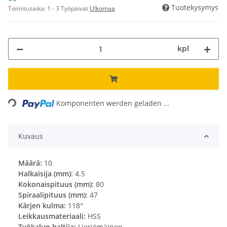
Tuotekysymys
Toimitusaika:
1 - 3 Työpäivät
Ulkomaa
kpl
Loading...
Komponenten werden geladen ...
Kuvaus
Määrä:
10
Halkaisija (mm):
4.5
Kokonaispituus (mm):
80
Spiraalipituus (mm):
47
Kärjen kulma:
118°
Leikkausmateriaali:
HSS
Työkalun haltija:
Lieriömäinen