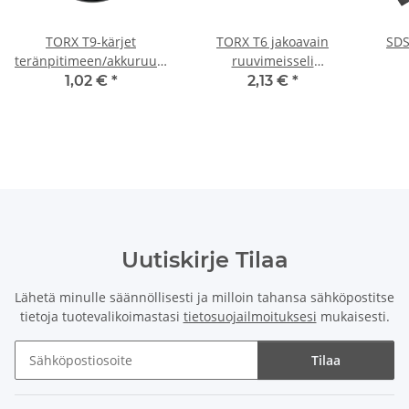
TORX T9-kärjet
TORX T6 jakoavain
SDS
teränpitimeen/akkuruuvimeisseliin/iskuavaimen
ruuvimeisseli
materiaaliin 25 mm
ruuvimeisseli
Bosch
1,02 €
*
2,13 €
*
Uutiskirje Tilaa
Lähetä minulle säännöllisesti ja milloin tahansa sähköpostitse
tietoja tuotevalikoimastasi
tietosuojailmoituksesi
mukaisesti.
Tilaa
Uutiskirje Tilaa