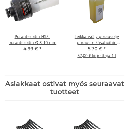
Poranteroitin HSS-
Leikkausöljy porausöljy
poranteroitin Ø 3-10 mm
porausreikäsahoihin
metallipora 100ml
4,99 €
*
5,70 €
*
57,00 € kirjoittaja 1 l
Asiakkaat ostivat myös seuraavat
tuotteet