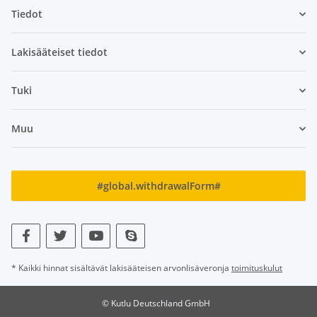
Tiedot
Lakisääteiset tiedot
Tuki
Muu
#global.withdrawalForm#
* Kaikki hinnat sisältävät lakisääteisen arvonlisäveronja
toimituskulut
© Kutlu Deutschland GmbH