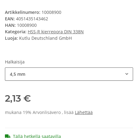
Artikkelinumero:
10008900
EAN:
4051435143462
HAN:
10008900
Kategoria:
HSS-R kierrepora DIN 338N
Luoja:
Kutlu Deutschland GmbH
Halkaisija
4,5 mm
2,13 €
mukana 19% Arvonlisävero , lisää
Lähettää
Tällä hetkellä saatavilla