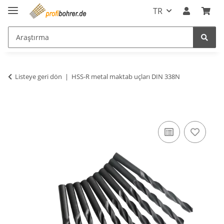
TR
Listeye geri dön
HSS-R metal maktab uçları DIN 338N