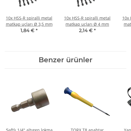
10x HSS-R spiralli metal
10x HSS-R spiralli metal
10x 
matkap uçları Ø 3,5 mm
matkap uçları Ø 4 mm
mat
1,84 €
*
2,14 €
*
Benzer ürünler
Şaftlı 1/4" altıgen lokma
TORX T8 anahtar
Yan