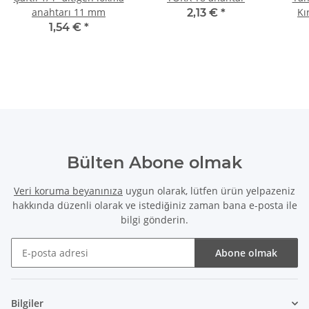
anahtarı 11 mm
Kı
2,13 €
*
Ç
1,54 €
*
Bülten Abone olmak
Veri koruma beyanınıza
uygun olarak, lütfen ürün yelpazeniz
hakkında düzenli olarak ve istediğiniz zaman bana e-posta ile
bilgi gönderin.
Abone olmak
Bülten Abone olmak
Bilgiler