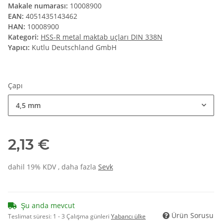
Makale numarası:
10008900
EAN:
4051435143462
HAN:
10008900
Kategori:
HSS-R metal maktab uçları DIN 338N
Yapıcı:
Kutlu Deutschland GmbH
Çapı
4,5 mm
2,13 €
dahil 19% KDV , daha fazla
Sevk
Şu anda mevcut
Ürün Sorusu
Teslimat süresi:
1 - 3 Çalışma günleri
Yabancı ülke