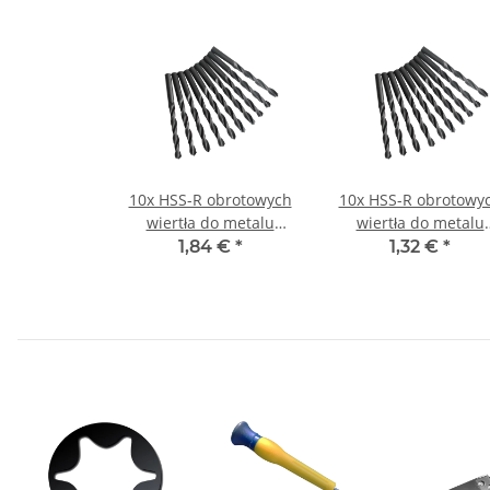
10x HSS-R obrotowych
10x HSS-R obrotowy
wiertła do metalu
wiertła do metalu
DIN338N Ø 3,2 mm
DIN338N Ø 0,6 mm
1,84 €
*
1,32 €
*