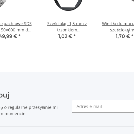
 szpachlowe SDS
Sześciokąt 1,5 mm z
Wiertło do muru
150×600 mm do
trzonkiem
sześciokąt
akita/Hilti/Hitachi/Hikoki
sześciokątnym o
trzonkiem Ø 
49,99 €
*
1,02 €
*
1,70 €
*
długości 25 mm
buj
zę o regularne przesyłanie mi
nym momencie.
Biuletyn Informacyjny Subskry