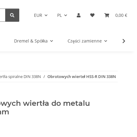
EUR
PL
0,00 €
Dremel & Spółka
Części zamienne
Narzęd
rtła spiralne DIN 338N
Obrotowych wierteł HSS-R DIN 338N
owych wiertła do metalu
 mm