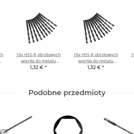
ch
10x HSS-R obrotowych
10x HSS-R obrotowych
1
wiertła do metalu
wiertła do metalu
DIN338N Ø 0,7 mm
DIN338N Ø 1 mm
1,32 €
*
1,32 €
*
Podobne przedmioty