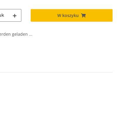
uk
W koszyku
den geladen ...