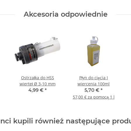
Akcesoria odpowiednie
Ostrzałka do HSS
Płyn do cięcia I
wierteł Ø 3-10 mm
wiercenia 100ml
4,99 €
*
5,70 €
*
57,00 € za pomocą 1 l
enci kupili również następujące prod