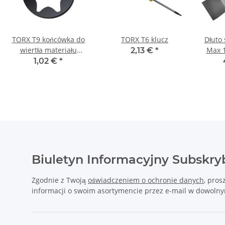
TORX T9 końcówka do
TORX T6 klucz
Dłuto
wiertła materiału
Max 
2,13 €
*
długości 25 mm
Bosch/M
1,02 €
*
Biuletyn Informacyjny Subskry
Zgodnie z Twoją
oświadczeniem o ochronie danych
, pros
informacji o swoim asortymencie przez e-mail w dowol