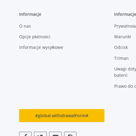
Informacje
Informacj
O nas
Prywatnoś
Opcje płatności
Warunki
Informacje wysyłkowe
Odcisk
Triman
Uwagi dot
baterii
Prawo do 
#global.withdrawalForm#