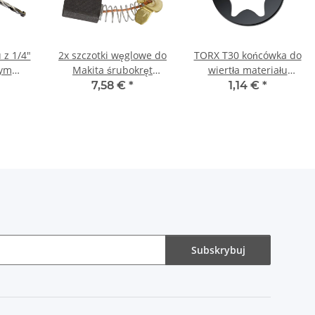
 z 1/4"
2x szczotki węglowe do
TORX T30 końcówka do
nym
Makita śrubokręt
wiertła materiału
4 mm
magazynowy 6832 5 x 8
długości 25 mm
7,58 €
*
1,14 €
*
x 12/13 mm
Subskrybuj
buj