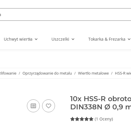
Uchwyt wiertła
Uszczelki
Tokarka & Frezarka
zlifowanie
Oprzyrządowanie do metalu
Wiertło metalowe
HSS-R wie
10x HSS-R obrot
DIN338N Ø 0,9
(1 Oceny)