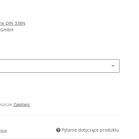
lne DIN 338N
d GmbH
jeszcze
Załatwić
Pytanie dotyczące produktu
kraj