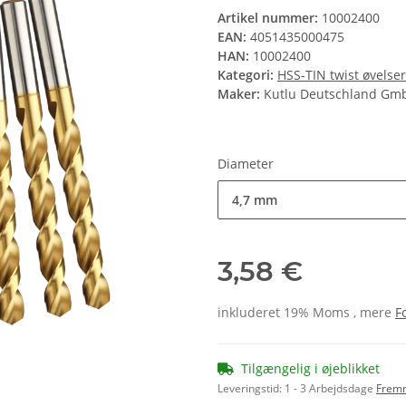
Artikel nummer:
10002400
EAN:
4051435000475
HAN:
10002400
Kategori:
HSS-TIN twist øvelse
Maker:
Kutlu Deutschland Gm
Diameter
4,7 mm
3,58 €
inkluderet 19% Moms , mere
F
Tilgængelig i øjeblikket
Leveringstid:
1 - 3 Arbejdsdage
Frem