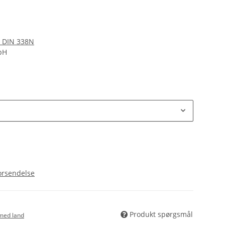
r DIN 338N
bH
orsendelse
Produkt spørgsmål
med land