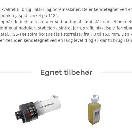
valitet til brug i akku- og boremaskiner. De er kendetegnet ved et k
tpunkt og spidsvinkel på 118°.
når de bedste resultater ved boring af støbt stål, uanset om det er
ning af nodulært støbejern, sintret jern, grafit, nikkelsølv, formbar
tal. HSS-TiN spiralborene fås i størrelser fra 1,0 til 16,0 mm. Den
r desuden kendetegnet ved en lang levetid og er klar til brug i lan
Egnet tilbehør