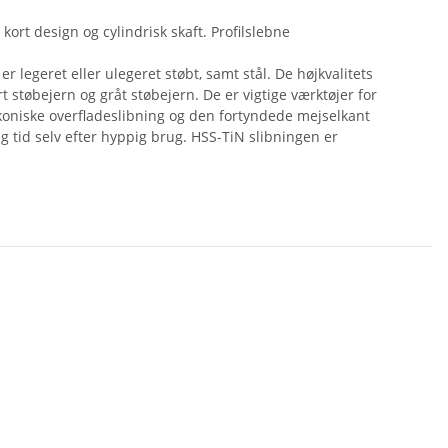
ort design og cylindrisk skaft. Profilslebne
 legeret eller ulegeret støbt, samt stål. De højkvalitets
t støbejern og gråt støbejern. De er vigtige værktøjer for
 koniske overfladeslibning og den fortyndede mejselkant
g tid selv efter hyppig brug. HSS-TiN slibningen er