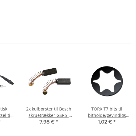
tisk
2x kulbørster til Bosch
TORX T7 bits til
el til
skruetrækker GSR5-
bitholde/gevindløs
e 1090
11TE 6,3 x 6,3 x 17 mm
skruetrække/slagnøgle
*
7,98 €
*
1,02 €
*
25 mm