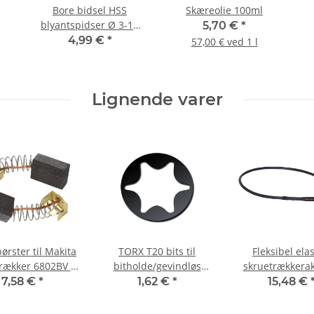
Bore bidsel HSS
Skæreolie 100ml
blyantspidser Ø 3-10
5,70 €
*
mm
4,99 €
*
57,00 € ved 1 l
Lignende varer
ørster til Makita
TORX T20 bits til
Fleksibel elas
rækker 6802BV 5
bitholde/gevindløs
skruetrækkeraks
 8 x 11 mm
skruetrække/slagnøgle
boreforlængels
7,58 €
*
1,62 €
*
15,48 €
50 mm
mm lang