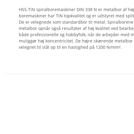
HSS-TiN spiralboremaskiner DIN 338 N er metalbor af høj k
boremaskiner har TiN topkvalitet og er udstyret med spli
De er velegnede som standardbor til metal. Spiralborene op
metalbor opnår også resultater af høj kvalitet ved bearbejd
både professionelle og hobbyfolk, når de arbejder med me
muliggør høj koncentricitet. De højre skærende metalbor e
velegnet til stål op til en hastighed på 1200 N/mm².