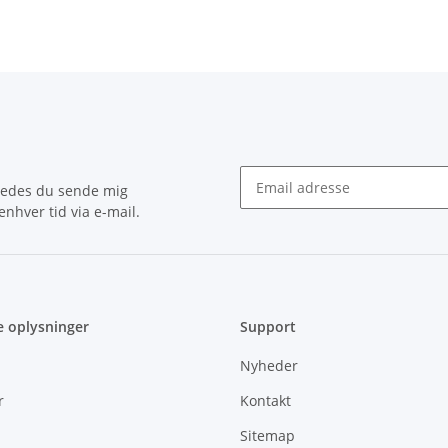
bedes du sende mig
nhver tid via e-mail.
Nyhedsbrev Abonner
e oplysninger
Support
Nyheder
r
Kontakt
Sitemap