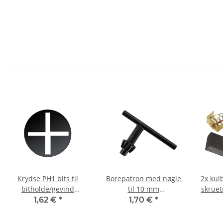
Krydse PH1 bits til
Borepatron med nøgle
2x kulb
bitholde/gevind
til 10 mm
skruet
skruetrække/slagnøgle
tandkransborepatron
x
1,62 €
*
1,70 €
*
50 mm