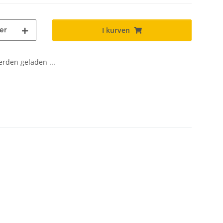
er
I kurven
den geladen ...