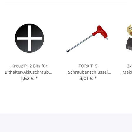
Kreuz PH2 Bits für
TORX T15
2x
Bithalter/Akkuschrauber/Schlagschrauber
Schraubenschlüssel
Maki
Material 50 mm
Schraubendreher T-Griff
1,62 €
*
3,01 €
*