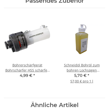
Passendes Zubehör
Bohrerschärfgerät
Schneidöl Bohröl zum
Bohrschärfer HSS schärfen
bohren Lochsägen
Ø 3-10 mm
Metallbohrer 100ml
4,99 €
*
5,70 €
*
57,00 € pro 1 l
Ähnliche Artikel