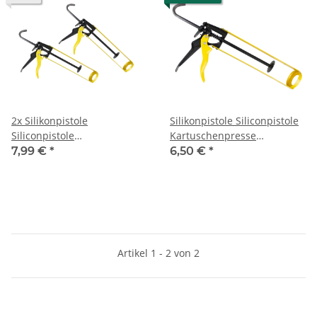
2x Silikonpistole
Silikonpistole Siliconpistole
Siliconpistole
Kartuschenpresse
Kartuschenpresse
Kartuschenpistole
7,99 €
*
6,50 €
*
Kartuschenpistole
Artikel 1 - 2 von 2