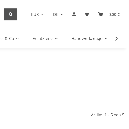
EUR
DE
0,00 €
el & Co
Ersatzteile
Handwerkzeuge
Kug
Artikel 1 - 5 von 5