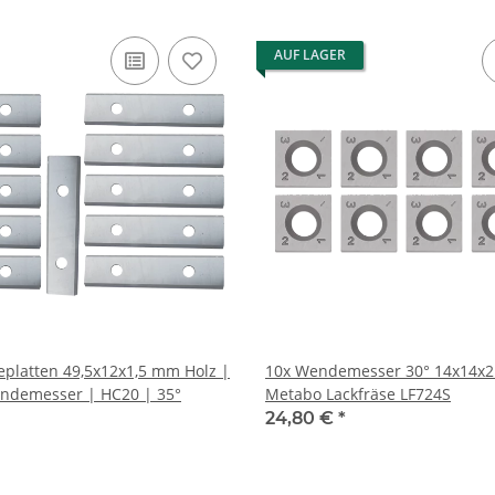
AUF LAGER
platten 49,5x12x1,5 mm Holz |
10x Wendemesser 30° 14x14x2
endemesser | HC20 | 35°
Metabo Lackfräse LF724S
24,80 €
*