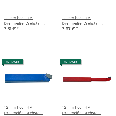
12 mm hoch HM
12 mm hoch HM
Drehmeißel Drehstahl
Drehmeißel Drehstahl
Messer Drehbank DIN283R
Messer Drehbank DIN283R
3,31 €
*
3,67 €
*
(12x12 mm) K20 (Guss)
(12x12 mm) P30 (Stahl)
AUF LAGER
AUF LAGER
12 mm hoch HM
12 mm hoch HM
Drehmeißel Drehstahl
Drehmeißel Drehstahl