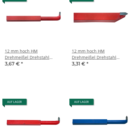
12 mm hoch HM
12 mm hoch HM
Drehmeißel Drehstahl
Drehmeißel Drehstahl
Messer Drehbank DIN263R
Messer Drehbank DIN282R
3,67 €
*
3,31 €
*
(12x12 mm) K20 (Guss)
(12x12 mm) K20 (Guss)
AUF LAGER
AUF LAGER