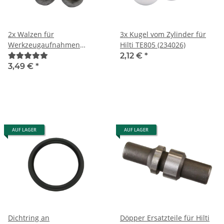
2x Walzen für
3x Kugel vom Zylinder für
Werkzeugaufnahmen
Hilti TE805 (234026)
Bohrfutter Kugeln Hilti TE17
2,12 €
*
TE22
3,49 €
*
AUF LAGER
AUF LAGER
Dichtring an
Döpper Ersatzteile für Hilti