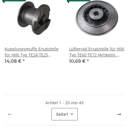
Kupplungsmuffe Ersatzteile
Lüfterrad Ersatzteile für Hilti
für Hilti Typ TE24 TE25
Typ TE60 TE72 (Artikelnr.
(Artikelnr. 76193)
72562)
14,08 €
*
10,69 €
*
Artikel 1 - 20 von 49
Seite
1