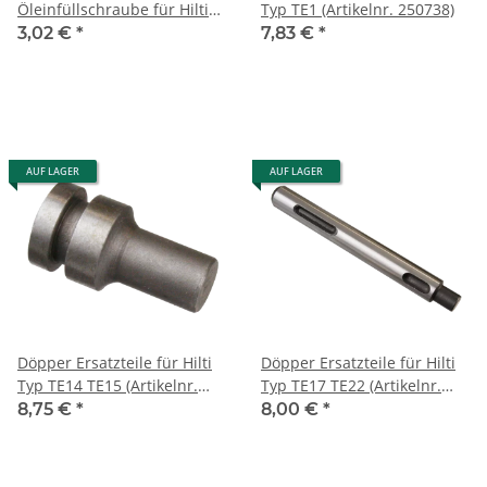
Öleinfüllschraube für Hilti
Typ TE1 (Artikelnr. 250738)
TE22
3,02 €
*
7,83 €
*
AUF LAGER
AUF LAGER
Döpper Ersatzteile für Hilti
Döpper Ersatzteile für Hilti
Typ TE14 TE15 (Artikelnr.
Typ TE17 TE22 (Artikelnr.
70681)
70308)
8,75 €
*
8,00 €
*