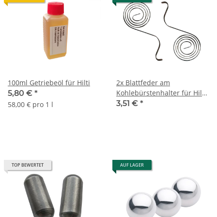
100ml Getriebeöl für Hilti
2x Blattfeder am
Kohlebürstenhalter für Hilti
5,80 €
*
TE54 TE55
3,51 €
*
58,00 € pro 1 l
TOP BEWERTET
AUF LAGER