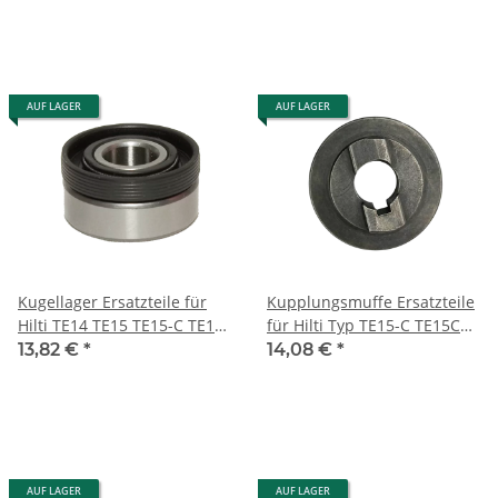
AUF LAGER
AUF LAGER
Kugellager Ersatzteile für
Kupplungsmuffe Ersatzteile
Hilti TE14 TE15 TE15-C TE18-
für Hilti Typ TE15-C TE15C
M TE104 TE54 TE55 TE504
(287333)
13,82 €
*
14,08 €
*
TE505 (30275)
AUF LAGER
AUF LAGER