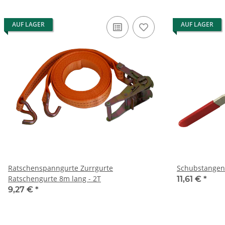
AUF LAGER
AUF LAGER
Ratschenspanngurte Zurrgurte
Schubstangen
Ratschengurte 8m lang - 2T
11,61 €
*
9,27 €
*