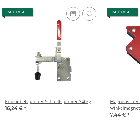
AUF LAGER
AUF LAGER
Kniehebelspanner Schnellspanner 340kg
Magnetischer
Winkelmagnet
16,24 €
*
7,44 €
*