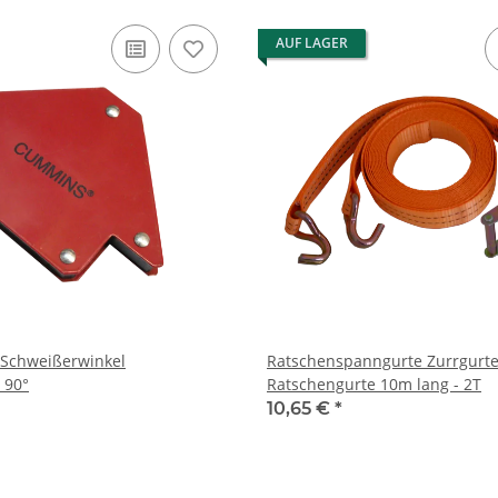
AUF LAGER
 Schweißerwinkel
Ratschenspanngurte Zurrgurt
 90°
Ratschengurte 10m lang - 2T
10,65 €
*