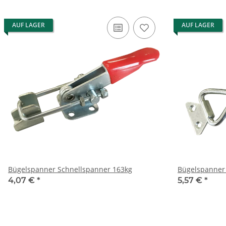
AUF LAGER
AUF LAGER
Bügelspanner Schnellspanner 163kg
Bügelspanner
4,07 €
*
5,57 €
*