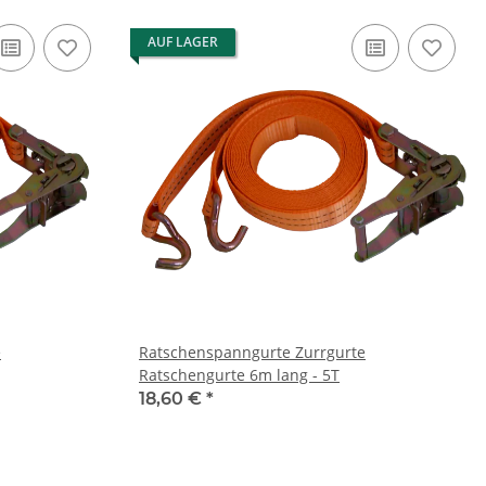
AUF LAGER
e
Ratschenspanngurte Zurrgurte
Ratschengurte 6m lang - 5T
18,60 €
*