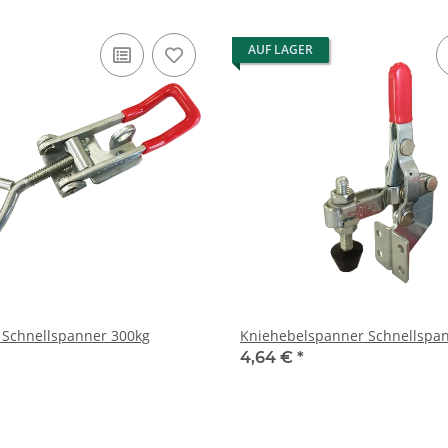
AUF LAGER
 Schnellspanner 300kg
Kniehebelspanner Schnellspa
4,64 €
*