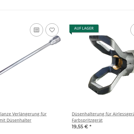
AUF LAGER
lanze Verlängerung für
Düsenhalterung für Airlessger
 mit Düsenhalter
Farbspritzgerät
19,55 €
*