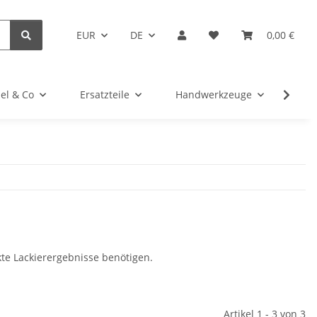
EUR
DE
0,00 €
el & Co
Ersatzteile
Handwerkzeuge
Kug
ekte Lackierergebnisse benötigen.
Artikel 1 - 3 von 3