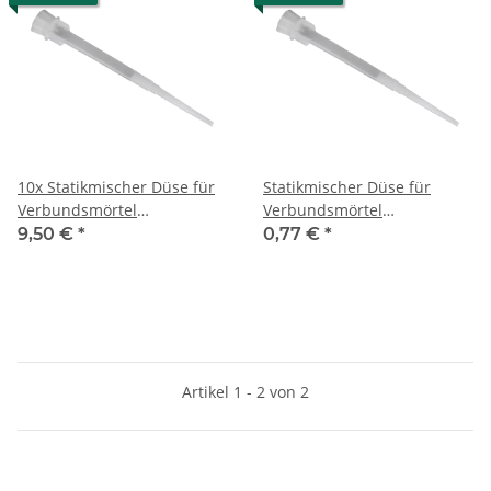
10x Statikmischer Düse für
Statikmischer Düse für
Verbundsmörtel
Verbundsmörtel
Injektionsmörtel
Injektionsmörtel
9,50 €
*
0,77 €
*
Montagemörtel
Montagemörtel
Artikel 1 - 2 von 2