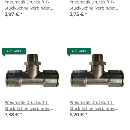
Pneumatik Druckluft T-
Pneumatik Druckluft T-
Stück-Schnellverbinder
Stück-Schnellverbinder
(MPT) Ø 4 mm mit Gewinde
(MPT) Ø 4 mm mit Gewinde
3,97 €
*
3,75 €
*
BSPT R1/8"
M5
AUF LAGER
AUF LAGER
Pneumatik Druckluft T-
Pneumatik Druckluft T-
Stück-Schnellverbinder
Stück-Schnellverbinder
(MPT) Ø 6 mm mit Gewinde
(MPT) Ø 6 mm mit Gewinde
7,38 €
*
5,20 €
*
BSPT R1/4"
BSPT R1/8"