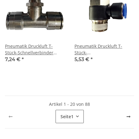
Pneumatik Druckluft T-
Pneumatik Druckluft T-
Stück-Schnellverbinder
Stück-
(MPT) Ø 8 mm mit Gewinde
Schwenkverschraubung Ø
7,24 €
*
5,53 €
*
BSPT R3/8"
10 mm mit Gewinde BSPT
R1/2"
Artikel 1 - 20 von 88
Seite
1