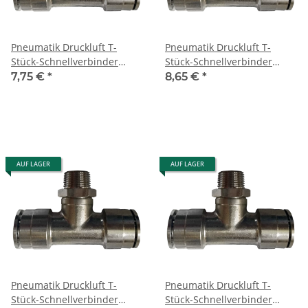
Pneumatik Druckluft T-
Pneumatik Druckluft T-
Stück-Schnellverbinder
Stück-Schnellverbinder
(MPT) Ø 10 mm mit Gewinde
(MPT) Ø 10 mm mit Gewinde
7,75 €
*
8,65 €
*
BSPT R1/8"
BSPT R3/8"
AUF LAGER
AUF LAGER
Pneumatik Druckluft T-
Pneumatik Druckluft T-
Stück-Schnellverbinder
Stück-Schnellverbinder