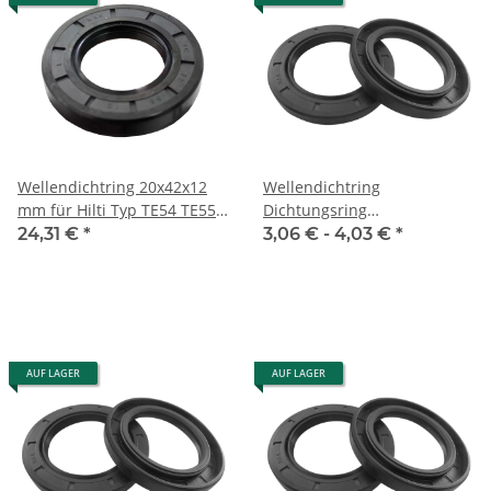
Wellendichtring 20x42x12
Wellendichtring
mm für Hilti Typ TE54 TE55
Dichtungsring
TE504 TE505
Wellendichtung Simmerring
24,31 €
*
3,06 € -
4,03 €
*
aus NBR Ø 14 - 38 mm
AUF LAGER
AUF LAGER