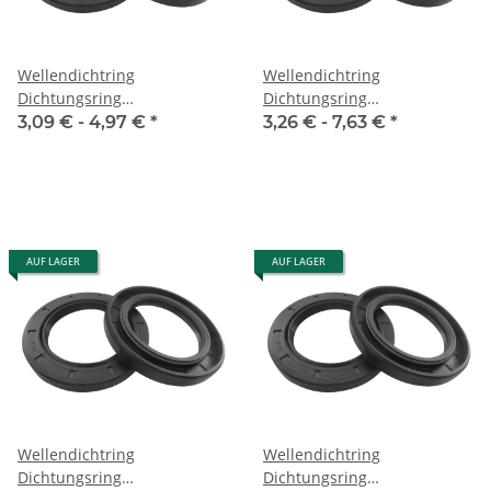
Wellendichtring
Wellendichtring
Dichtungsring
Dichtungsring
Wellendichtung Simmerring
Wellendichtung Simmerring
3,09 € -
4,97 €
*
3,26 € -
7,63 €
*
aus NBR Ø 40 - 50 mm
aus NBR Ø 52 - 62 mm
AUF LAGER
AUF LAGER
Wellendichtring
Wellendichtring
Dichtungsring
Dichtungsring