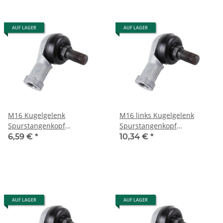
AUF LAGER
AUF LAGER
M16 Kugelgelenk
M16 links Kugelgelenk
Spurstangenkopf
Spurstangenkopf
Winkelgelenk Gelenkkopf SQ
Winkelgelenk Gelenkkopf
6,59 €
*
10,34 €
*
16-1 RS
SQL 16 RS
AUF LAGER
AUF LAGER