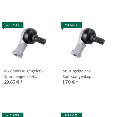
AUF LAGER
AUF LAGER
M22 links Kugelgelenk
M5 Kugelgelenk
Spurstangenkopf
Spurstangenkopf
Winkelgelenk Gelenkkopf
Winkelgelenk Gelenkkopf SQ
29,63 €
*
1,70 €
*
SQL 22 RS
5 RS
AUF LAGER
AUF LAGER