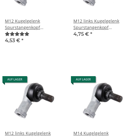
M12 Kugelgelenk
M12 links Kugelgelenk
Spurstangenkopf
Spurstangenkopf
Winkelgelenk Gelenkkopf SQ
Winkelgelenk Gelenkkopf
4,75 €
*
12 RS
SQL 12 RS
4,53 €
*
AUF LAGER
AUF LAGER
M12 links Kugelgelenk
M14 Kugelgelenk