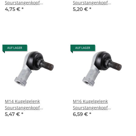
Spurstangenkopf
Spurstangenkopf
Winkelgelenk Gelenkkopf
Winkelgelenk Gelenkkopf SQ
4,75 €
*
5,20 €
*
SQL 12-1 RS
14 RS
AUF LAGER
AUF LAGER
M14 Kugelgelenk
M16 Kugelgelenk
Spurstangenkopf
Spurstangenkopf
Winkelgelenk Gelenkkopf SQ
Winkelgelenk Gelenkkopf SQ
5,47 €
*
6,59 €
*
14-1 RS
16 RS