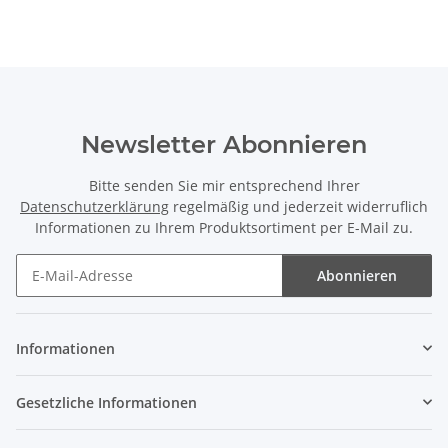
Newsletter Abonnieren
Bitte senden Sie mir entsprechend Ihrer
Datenschutzerklärung
regelmäßig und jederzeit widerruflich
Informationen zu Ihrem Produktsortiment per E-Mail zu.
Abonnieren
Newsletter Abonnieren
Informationen
Gesetzliche Informationen