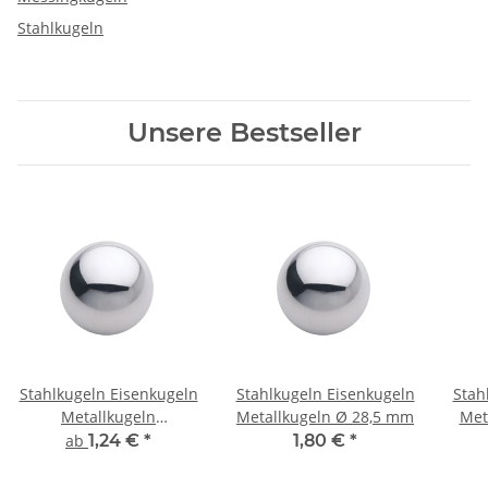
Stahlkugeln
Unsere Bestseller
Stahlkugeln Eisenkugeln
Stahlkugeln Eisenkugeln
Stah
Metallkugeln
Metallkugeln Ø 28,5 mm
Met
Präzisionsstahlkugeln
ab
1,24 €
*
1,80 €
*