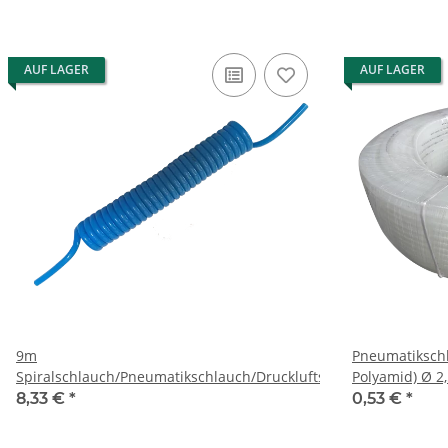
AUF LAGER
AUF LAGER
9m
Pneumatikschl
Spiralschlauch/Pneumatikschlauch/Druckluftschlauch
Polyamid) Ø 
8,33 €
*
0,53 €
*