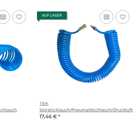
AUF LAGER
15m
schlauch
Spiralschlauch/Pneumatikschlauch/Druckluftsc
17,46 €
*