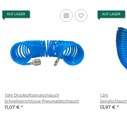
AUF LAGER
AUF LAGER
10m Druckluftspiralschlauch
12m
Schnellverschlüsse Pneumatikschlauch
Spiralschlauc
11,07 €
*
13,97 €
*