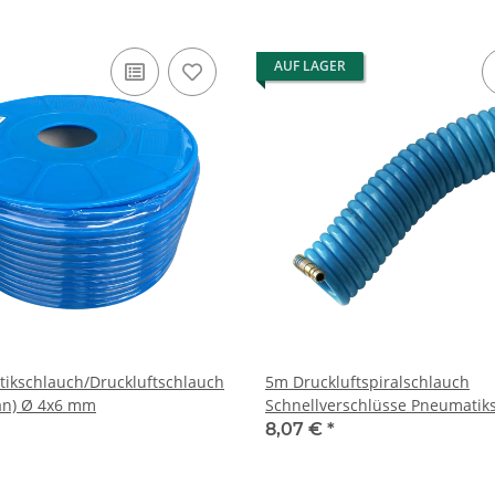
AUF LAGER
ikschlauch/Druckluftschlauch
5m Druckluftspiralschlauch
an) Ø 4x6 mm
Schnellverschlüsse Pneumatik
8,07 €
*