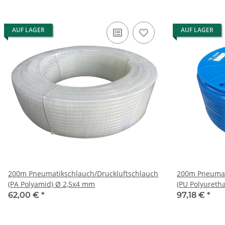
AUF LAGER
AUF LAGER
200m Pneumatikschlauch/Druckluftschlauch
200m Pneumat
(PA Polyamid) Ø 2,5x4 mm
(PU Polyureth
62,00 €
*
97,18 €
*