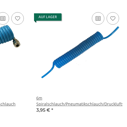
AUF LAGER
6m
schlauch
Spiralschlauch/Pneumatikschlauch/Druckluftsc
3,95 €
*