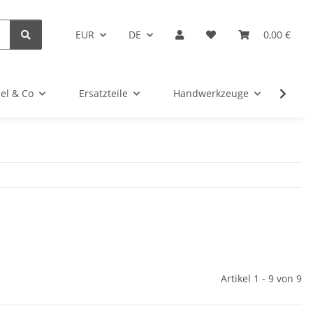
EUR
DE
0,00 €
el & Co
Ersatzteile
Handwerkzeuge
Kug
Artikel 1 - 9 von 9