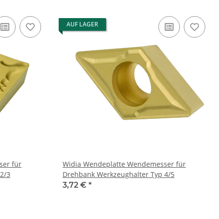
AUF LAGER
er für
Widia Wendeplatte Wendemesser für
2/3
Drehbank Werkzeughalter Typ 4/5
3,72 €
*