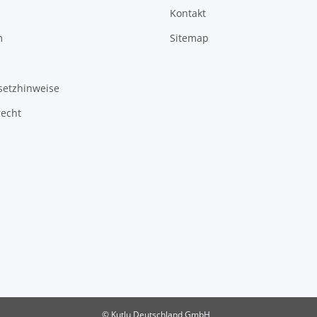
Kontakt
m
Sitemap
setzhinweise
recht
© Kutlu Deutschland GmbH