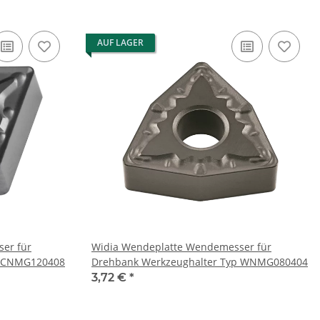
AUF LAGER
er für
Widia Wendeplatte Wendemesser für
p CNMG120408
Drehbank Werkzeughalter Typ WNMG080404
3,72 €
*