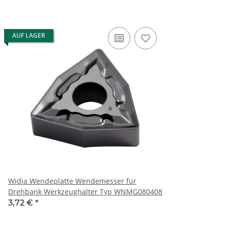
AUF LAGER
Widia Wendeplatte Wendemesser für
Drehbank Werkzeughalter Typ WNMG080408
3,72 €
*