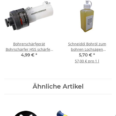
Bohrerschärfgerät
Schneidöl Bohröl zum
Bohrschärfer HSS schärfen
bohren Lochsägen
Ø 3-10 mm
Metallbohrer 100ml
4,99 €
*
5,70 €
*
57,00 € pro 1 l
Ähnliche Artikel