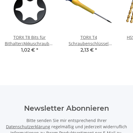
TORX T8 Bits für
TORX T4
HS
Bithalter/Akkuschrauber/Schlagschrauber
Schraubenschlüssel
Material 25 mm
Schraubendreher
1,02 €
*
2,13 €
*
Schraubenzieher
Newsletter Abonnieren
Bitte senden Sie mir entsprechend Ihrer
Datenschutzerklärung
regelmäßig und jederzeit widerruflich
Informationen zu Ihrem Produktsortiment per E-Mail zu.