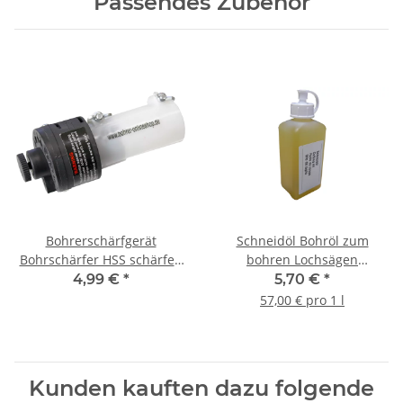
Passendes Zubehör
Bohrerschärfgerät
Schneidöl Bohröl zum
Bohrschärfer HSS schärfen
bohren Lochsägen
Ø 3-10 mm
Metallbohrer 100ml
4,99 €
*
5,70 €
*
57,00 € pro 1 l
Kunden kauften dazu folgende