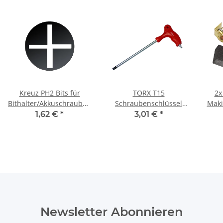
Kreuz PH2 Bits für
TORX T15
2x
Bithalter/Akkuschrauber/Schlagschrauber
Schraubenschlüssel
Maki
Material 50 mm
Schraubendreher T-Griff
1,62 €
*
3,01 €
*
Newsletter Abonnieren