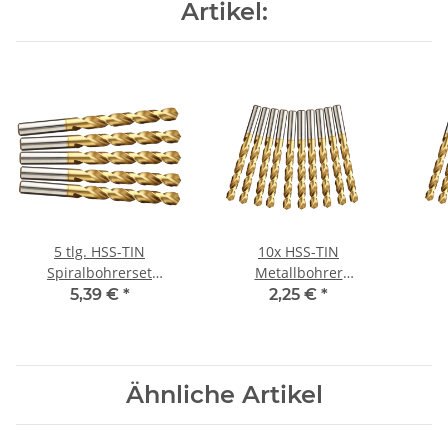
Artikel:
5 tlg. HSS-TIN
10x HSS-TIN
Spiralbohrerset
Metallbohrer
Metallbohrerset Satz Ø
Spiralbohrer für
5,39 €
*
2,25 €
*
9,1-9,5 mm (0,1)
Akkuschrauber/Bohrmaschine
Akku
Ø 1,3 mm
Ähnliche Artikel