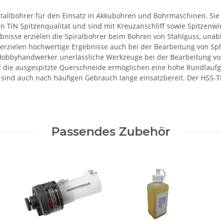
tallbohrer für den Einsatz in Akkubohren und Bohrmaschinen. Sie
en TiN Spitzenqualität und sind mit Kreuzanschliff sowie Spitzenwi
ebnisse erzielen die Spiralbohrer beim Bohren von Stahlguss, unab
 erzielen hochwertige Ergebnisse auch bei der Bearbeitung von Sph
 Hobbyhandwerker unerlässliche Werkzeuge bei der Bearbeitung von
und die ausgespitzte Querschneide ermöglichen eine hohe Rundlauf
nd auch nach häufigen Gebrauch lange einsatzbereit. Der HSS-TiN-S
Passendes Zubehör