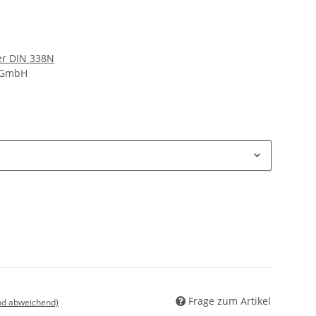
er DIN 338N
d GmbH
Frage zum Artikel
nd abweichend)