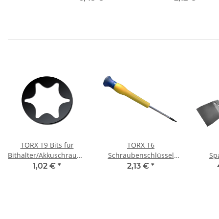
TORX T9 Bits für
TORX T6
Bithalter/Akkuschrauber/Schlagschrauber
Schraubenschlüssel
Sp
Material 25 mm
Schraubendreher
15
1,02 €
*
2,13 €
*
Schraubenzieher
Bosch/M