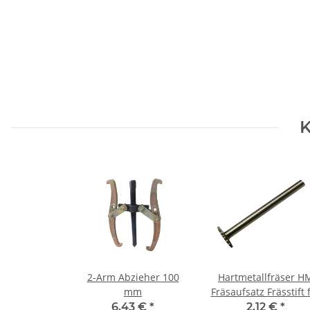
K
2-Arm Abzieher 100
Hartmetallfräser H
mm
Fräsaufsatz Frässtift 
Dremel + Proxxon
6,43 €
*
2,12 €
*