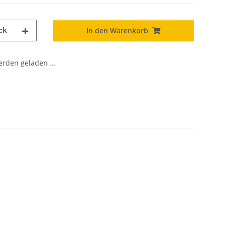
ck
In den Warenkorb
den geladen ...