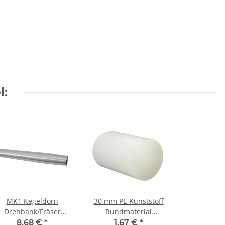
l:
MK1 Kegeldorn
30 mm PE Kunststoff
Drehbank/Fräser
Rundmaterial
Bohrfutterzapfen
Drehmaterial Drehbank
8,68 €
*
1,67 €
*