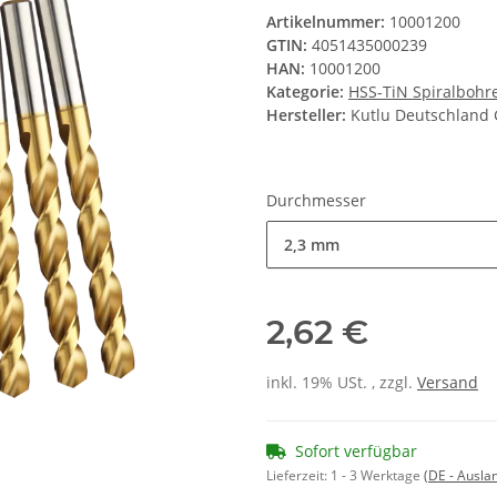
Artikelnummer:
10001200
GTIN:
4051435000239
HAN:
10001200
Kategorie:
HSS-TiN Spiralbohr
Hersteller:
Kutlu Deutschlan
Durchmesser
2,3 mm
2,62 €
inkl. 19% USt. , zzgl.
Versand
Sofort verfügbar
Lieferzeit:
1 - 3 Werktage
(DE - Ausla