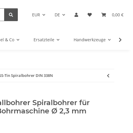
EUR
DE
0,00 €
el & Co
Ersatzteile
Handwerkzeuge
Kug
SS-Tin Spiralbohrer DIN 338N
llbohrer Spiralbohrer für
Bohrmaschine Ø 2,3 mm