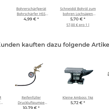
Bohrerschärfgerät
Schneidöl Bohröl zum
Bohrschärfer HSS
bohren Lochsägen
schärfen Ø 3-10 mm
Metallbohrer 100ml
4,99 €
*
5,70 €
*
57,00 € pro 1 l
unden kauften dazu folgende Artike
M
Reifenfüller
Kleine Amboss 1kg
für
Druckluftpumpe
5,72 €
*
Reifenpumpe
10,79 €
*