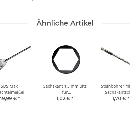
Ähnliche Artikel
SDS Max
Sechskant 1,5 mm Bits
Steinbohrer mi
achtelmeißel
für
Sechskantsc
0x600 mm für
Bithalter/Akkuschrauber/Schlagschrauber
Schlagschraube
49,99 €
*
1,02 €
*
1,70 €
*
akita/Hilti/Hitachi/Hikoki
25 mm
Ø 4 mm