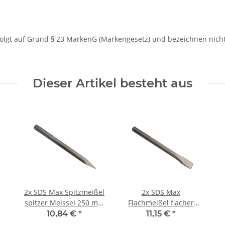
folgt auf Grund § 23 MarkenG (Markengesetz) und bezeichnen nich
Dieser Artikel besteht aus
2x
SDS Max Spitzmeißel
2x
SDS Max
spitzer Meissel 250 mm
Flachmeißel flacher
für
Meissel 25x250 mm für
10,84 €
*
11,15 €
*
Bosch/Makita/Hilti/Hitachi/Hikoki/Dewalt
Bosch/Makita/Hilti/Hitachi/Hiko