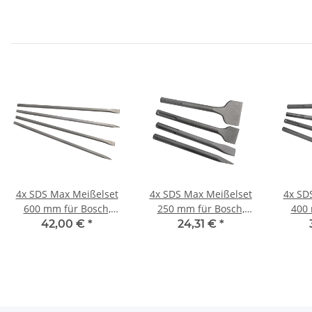
4x SDS Max Meißelset
4x SDS Max Meißelset
4x SD
600 mm für Bosch,
250 mm für Bosch,
400 
Makita, Dewalt,
Makita, Dewalt,
Ma
42,00 €
*
24,31 €
*
Milwaukee, AEG, Hilti
Milwaukee, AEG, Hilti
Milwa