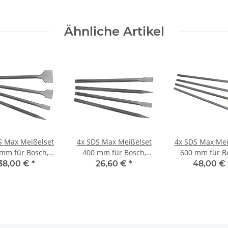
Ähnliche Artikel
S Max Meißelset
4x SDS Max Meißelset
4x SDS Max Mei
mm für Bosch,
400 mm für Bosch,
600 mm für B
kita, Dewalt,
Makita, Dewalt,
Makita, Dewa
38,00 €
*
26,60 €
*
48,00 €
ukee, AEG, Hilti
Milwaukee, AEG, Hilti
Milwaukee, AEG,