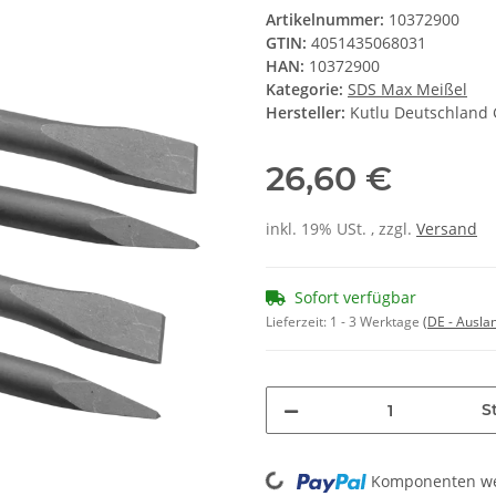
Artikelnummer:
10372900
GTIN:
4051435068031
HAN:
10372900
Kategorie:
SDS Max Meißel
Hersteller:
Kutlu Deutschlan
26,60 €
inkl. 19% USt. , zzgl.
Versand
Sofort verfügbar
Lieferzeit:
1 - 3 Werktage
(DE - Ausla
St
Loading...
Komponenten wer