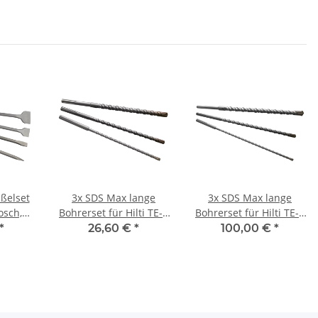
ßelset
3x SDS Max lange
3x SDS Max lange
osch,
Bohrerset für Hilti TE-Y
Bohrerset für Hilti TE-Y
lt,
TE54/55/56 TE60/72
TE54/55/56 TE60/72
*
26,60 €
*
100,00 €
*
 Hilti
TE74/75 TE76/76ATC
TE74/75 TE76/76ATC