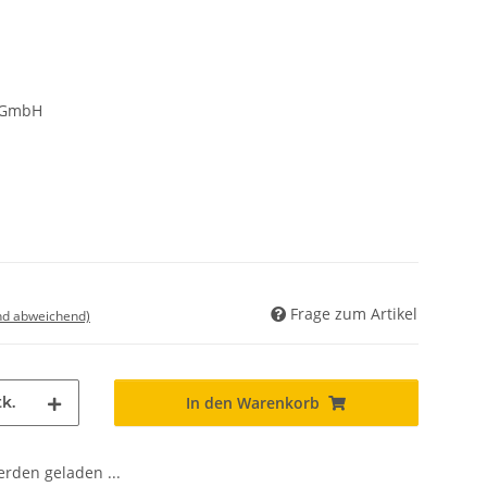
d GmbH
Frage zum Artikel
nd abweichend)
k.
In den Warenkorb
den geladen ...