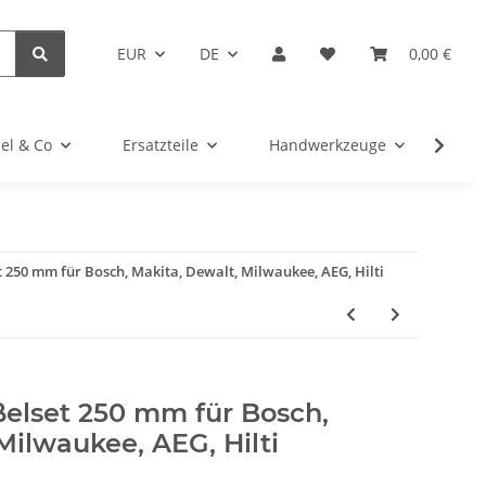
EUR
DE
0,00 €
el & Co
Ersatzteile
Handwerkzeuge
Kug
 250 mm für Bosch, Makita, Dewalt, Milwaukee, AEG, Hilti
elset 250 mm für Bosch,
Milwaukee, AEG, Hilti