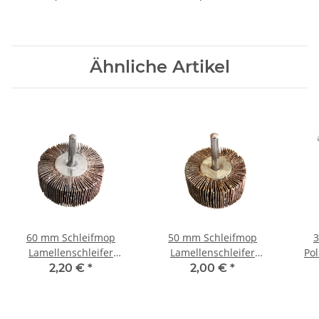
Winkelschleifer Körnung
125
60
Ähnliche Artikel
60 mm Schleifmop
50 mm Schleifmop
3
Lamellenschleifer
Lamellenschleifer
Pol
Fächerschleifer
Fächerschleifer
pol
2,20 €
*
2,00 €
*
Schleifwalzen Körnung
Schleifwalzen Körnung
320
180