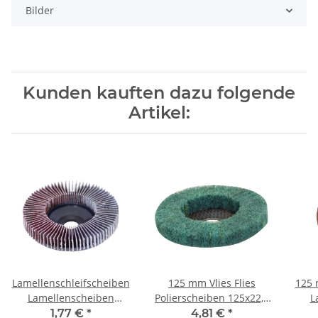
Bilder
Kunden kauften dazu folgende
Artikel:
Lamellenschleifscheiben
125 mm Vlies Flies
125 
Lamellenscheiben
Polierscheiben 125x22,2
L
100x16 mm
mm Körnung 120
1,77 €
*
4,81 €
*